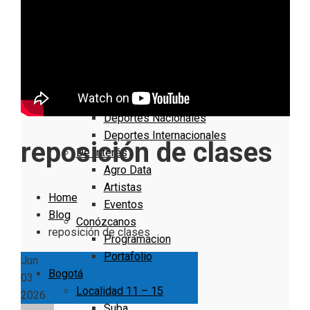
Nacionales
Bogotá
Cundinamarca
Boyacá
Deportes
Deportes Locales
Deportes Nacionales
Deportes Internacionales
reposición de clases
De Interés
Agro Data
Artistas
Home
Eventos
Blog
Conózcanos
reposición de clases
Programacion
Portafolio
Jun
Bogotá
03
Localidad 11 – 15
2026
Suba