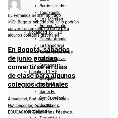
Barrios Unidos
Teusaquillo
By
Fernanda Beltrán Buitrago
Los Mártires
Antonio Nariño
Localidad 16 – 20
Puente Aranda
La Candelaria
En Bogotá, sábados
Rafael Uribe Uribe
de junio podrían
Ciudad Bolivar
Sumapaz
convertirse en días
Localidad 1 – 5
de clase para algunos
Usaquen
colegios distritales
Chapinero
Santa Fe
San Cristóbal
Actualidad
,
Bogotá
,
Lo Más Visto
,
Usme
Noticias
colegios distritales
,
Localidad 6 – 10
EDUCACIÓN
,
Estudiantes
,
festivos
,
Tunjuelito