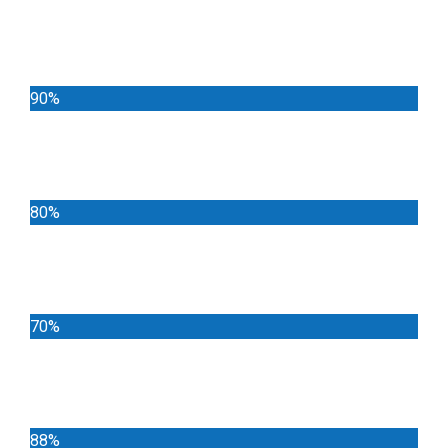
Noticias
90%
Deportes
80%
Locales
70%
Cundinamarca
88%