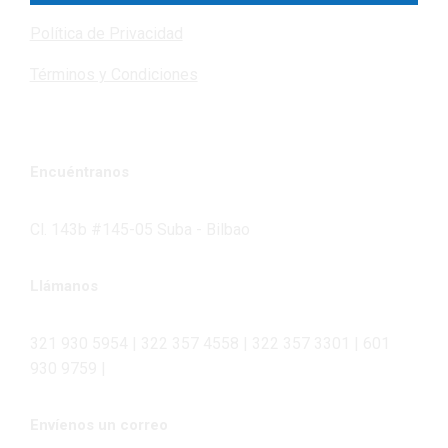
Política de Privacidad
Términos y Condiciones
Encuéntranos
Cl. 143b #145-05 Suba - Bilbao
Llámanos
321 930 5954 | 322 357 4558 | 322 357 3301 | 601
930 9759 |
Envíenos un correo