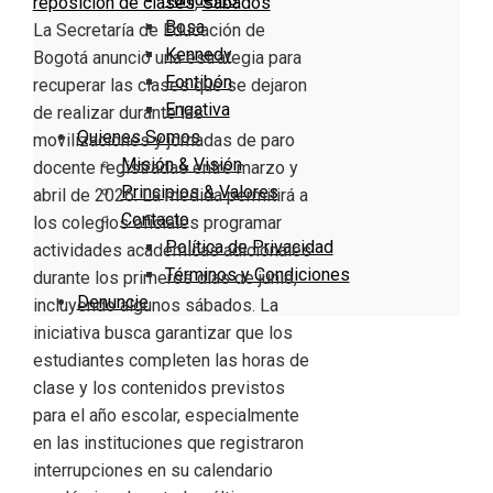
reposición de clases
,
Sábados
Bosa
La Secretaría de Educación de
Kennedy
Bogotá anunció una estrategia para
Fontibón
recuperar las clases que se dejaron
Engativa
de realizar durante las
Quienes Somos
movilizaciones y jornadas de paro
Misión & Visión
docente registradas entre marzo y
Principios & Valores
abril de 2026. La medida permitirá a
Contacto
los colegios oficiales programar
Política de Privacidad
actividades académicas adicionales
Términos y Condiciones
durante los primeros días de junio,
Denuncie
incluyendo algunos sábados. La
iniciativa busca garantizar que los
estudiantes completen las horas de
clase y los contenidos previstos
para el año escolar, especialmente
en las instituciones que registraron
interrupciones en su calendario