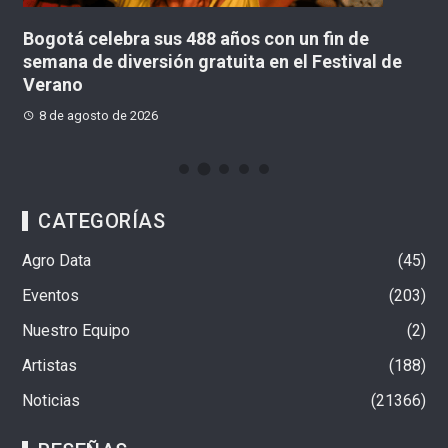
Bogotá celebra sus 488 años con un fin de
¡O
os
semana de diversión gratuita en el Festival de
e
Verano
8 de agosto de 2026
CATEGORÍAS
Agro Data
45
Eventos
203
Nuestro Equipo
2
Artistas
188
Noticias
21366