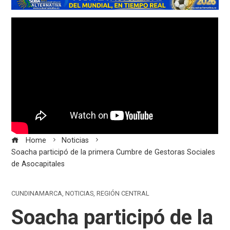
Home
Noticias
Soacha participó de la primera Cumbre de Gestoras Sociales
de Asocapitales
CUNDINAMARCA
,
NOTICIAS
,
REGIÓN CENTRAL
Soacha participó de la