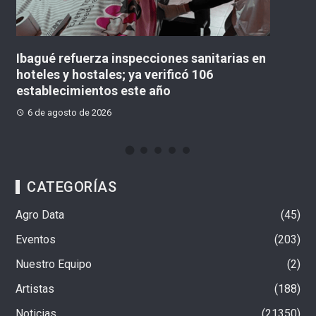
Ibagué refuerza inspecciones sanitarias en
«N
hoteles y hostales; ya verificó 106
c
establecimientos este año
M
6 de agosto de 2026
CATEGORÍAS
Agro Data
45
Eventos
203
Nuestro Equipo
2
Artistas
188
Noticias
21350