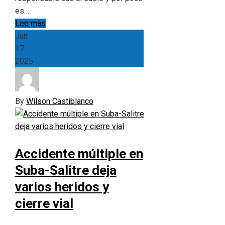
es…
Lee más
Jun
17
2025
By
Wilson Castiblanco
Accidente múltiple en
Suba-Salitre deja
varios heridos y
cierre vial