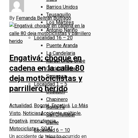
Barrios Unidos
Teusaquillo
By
Fernanda Beltrán Buitrago
Los Mártires
Antonio Nariño
Localidad 16 – 20
Puente Aranda
La Candelaria
Engativá: choque en
Rafael Uribe Uribe
cadena en la calle 80
Ciudad Bolivar
Sumapaz
deja motociclistas y
Localidad 1 – 5
parrillero herido
Usaquen
Chapinero
Actualidad
,
Bogotá
,
Engativá
,
Lo Más
Santa Fe
Visto
,
Noticias
Accidente múltiple
,
San Cristóbal
Engativà
,
imprudencia
,
Usme
Motociclistas
,
SOAT
Localidad 6 – 10
Un accidente de tránsito ocurrido en
Tunjuelito