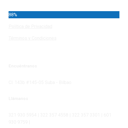
88%
Política de Privacidad
Términos y Condiciones
Encuéntranos
Cl. 143b #145-05 Suba - Bilbao
Llámanos
321 930 5954 | 322 357 4558 | 322 357 3301 | 601
930 9759 |