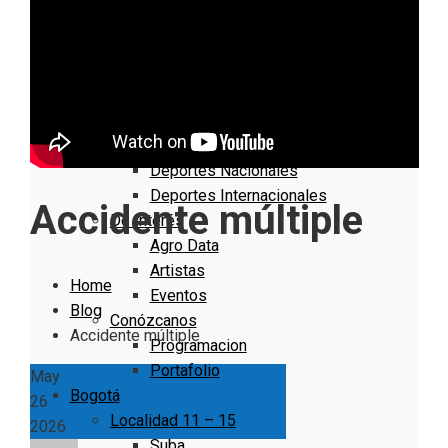
Nacionales
Bogotá
Cundinamarca
Boyacá
Deportes
Deportes Locales
Deportes Nacionales
Deportes Internacionales
Accidente múltiple
De Interés
Agro Data
Artistas
Home
Eventos
Blog
Conózcanos
Accidente múltiple
Programacion
Portafolio
May
Bogotá
26
Localidad 11 – 15
2026
Suba