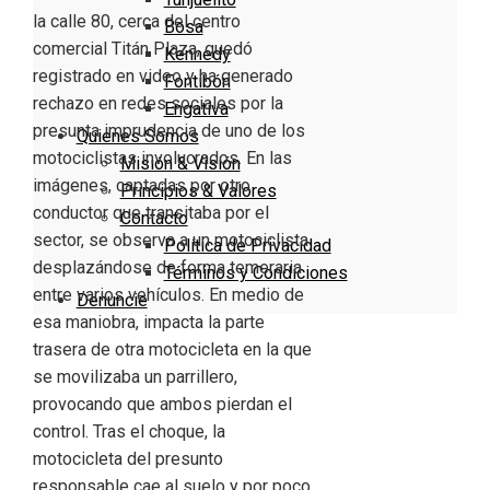
la calle 80, cerca del centro
Bosa
comercial Titán Plaza, quedó
Kennedy
registrado en video y ha generado
Fontibón
rechazo en redes sociales por la
Engativa
presunta imprudencia de uno de los
Quienes Somos
motociclistas involucrados. En las
Misión & Visión
imágenes, captadas por otro
Principios & Valores
conductor que transitaba por el
Contacto
sector, se observa a un motociclista
Política de Privacidad
desplazándose de forma temeraria
Términos y Condiciones
entre varios vehículos. En medio de
Denuncie
esa maniobra, impacta la parte
trasera de otra motocicleta en la que
se movilizaba un parrillero,
provocando que ambos pierdan el
control. Tras el choque, la
motocicleta del presunto
responsable cae al suelo y por poco