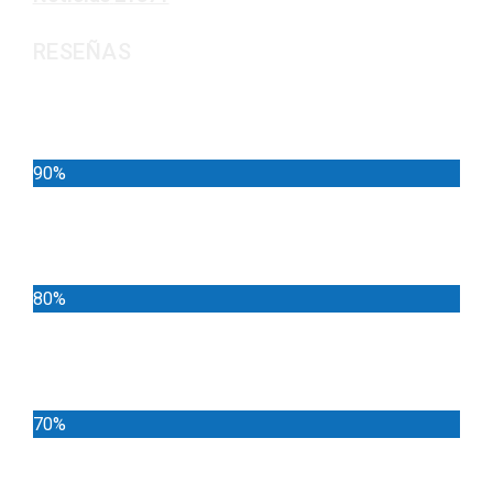
RESEÑAS
Noticias
90%
Deportes
80%
Locales
70%
Cundinamarca