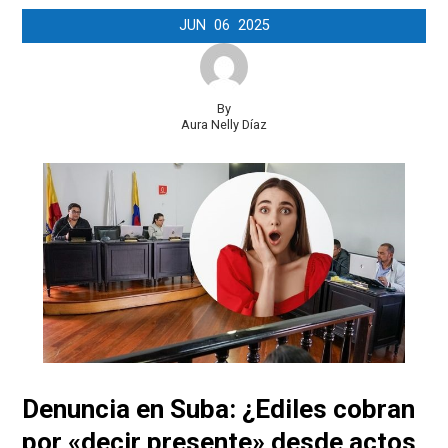
JUN
06
2025
By
Aura Nelly Díaz
Denuncia en Suba: ¿Ediles cobran
por «decir presente» desde actos