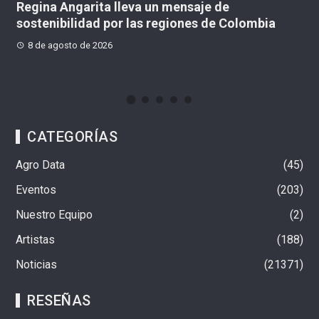
Regina Angarita lleva un mensaje de
Mov
sostenibilidad por las regiones de Colombia
“ter
Col
8 de agosto de 2026
8 
CATEGORÍAS
Agro Data
45
Eventos
203
Nuestro Equipo
2
Artistas
188
Noticias
21371
RESEÑAS