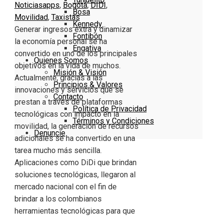
Noticias
apps
,
Bogotá
,
DIDI
,
Bosa
Movilidad
,
Taxistas
Kennedy
Generar ingresos extra y dinamizar
Fontibón
la economía personal se ha
Engativa
convertido en uno de los principales
Quienes Somos
objetivos en la vida de muchos.
Misión & Visión
Actualmente, gracias a las
Principios & Valores
innovaciones y servicios que se
Contacto
prestan a través de plataformas
Política de Privacidad
tecnológicas con impacto en la
Términos y Condiciones
movilidad, la generación de recursos
Denuncie
adicionales se ha convertido en una
tarea mucho más sencilla.
Aplicaciones como DiDi que brindan
soluciones tecnológicas, llegaron al
mercado nacional con el fin de
brindar a los colombianos
herramientas tecnológicas para que