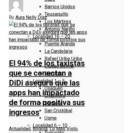
Barrios Unidos
Teusaquillo
By
Aura Nelly Díaz
Los Mártires
Antonio Nariño
Localidad 16 – 20
Puente Aranda
La Candelaria
Rafael Uribe Uribe
El 94% de los taxistas
Ciudad Bolivar
que se conectan a
Sumapaz
Localidad 1 – 5
DiDi asegura que las
Usaquen
apps han impactado
Chapinero
de forma positiva sus
Santa Fe
San Cristóbal
ingresos
Usme
Localidad 6 – 10
Actualidad
,
Bogotá
,
Lo Más Visto
,
Tunjuelito