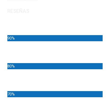
RESEÑAS
Noticias
90%
Deportes
80%
Locales
70%
Cundinamarca