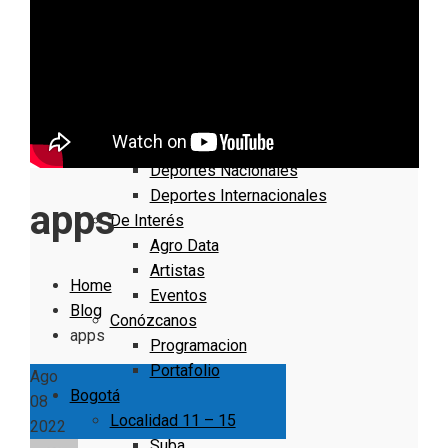
Nacionales
Bogotá
Cundinamarca
Boyacá
Deportes
Deportes Locales
Deportes Nacionales
Deportes Internacionales
apps
De Interés
Agro Data
Artistas
Home
Eventos
Blog
Conózcanos
apps
Programacion
Portafolio
Ago
Bogotá
08
Localidad 11 – 15
2022
Suba