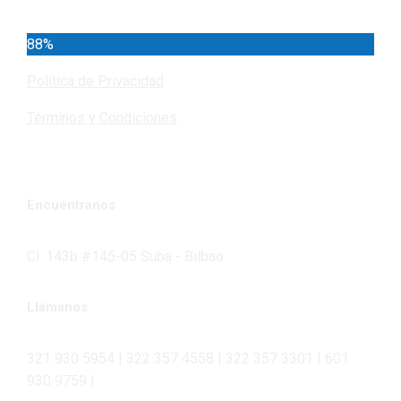
88%
Política de Privacidad
Términos y Condiciones
Encuéntranos
Cl. 143b #145-05 Suba - Bilbao
Llámanos
321 930 5954 | 322 357 4558 | 322 357 3301 | 601
930 9759 |