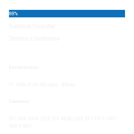
88%
Política de Privacidad
Términos y Condiciones
Encuéntranos
Cl. 143b #145-05 Suba - Bilbao
Llámanos
321 930 5954 | 322 357 4558 | 322 357 3301 | 601
930 9759 |