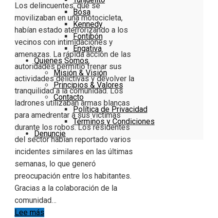
Los delincuentes, que se
Bosa
movilizaban en una motocicleta,
Kennedy
habían estado aterrorizando a los
Fontibón
vecinos con intimidaciones y
Engativa
amenazas. La rápida acción de las
Quienes Somos
autoridades permitió frenar sus
Misión & Visión
actividades delictivas y devolver la
Principios & Valores
tranquilidad a la comunidad. Los
Contacto
ladrones utilizaban armas blancas
Política de Privacidad
para amedrentar a sus víctimas
Términos y Condiciones
durante los robos. Los residentes
Denuncie
del sector habían reportado varios
incidentes similares en las últimas
semanas, lo que generó
preocupación entre los habitantes.
Gracias a la colaboración de la
comunidad…
Lee más