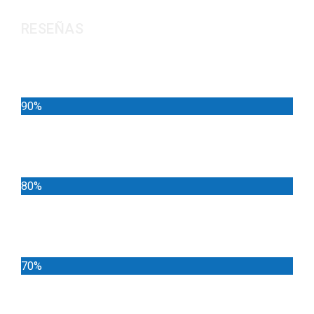
RESEÑAS
Noticias
90%
Deportes
80%
Locales
70%
Cundinamarca