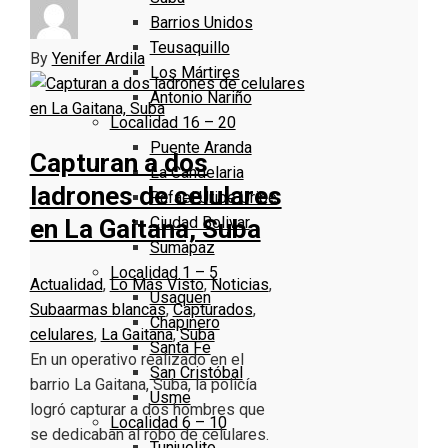
Barrios Unidos
Teusaquillo
By
Yenifer Ardila
Los Mártires
Antonio Nariño
Localidad 16 – 20
Puente Aranda
Capturan a dos
La Candelaria
ladrones de celulares
Rafael Uribe Uribe
Ciudad Bolivar
en La Gaitana, Suba
Sumapaz
Localidad 1 – 5
Actualidad
,
Lo Más Visto
,
Noticias
,
Usaquen
Suba
armas blancas
,
Capturados
,
Chapinero
celulares
,
La Gaitana
,
Suba
Santa Fe
En un operativo realizado en el
San Cristóbal
barrio La Gaitana, Suba, la policía
Usme
logró capturar a dos hombres que
Localidad 6 – 10
se dedicaban al robo de celulares.
Tunjuelito