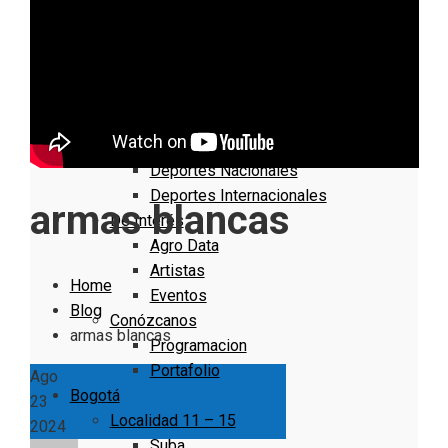
Nacionales
Bogotá
Cundinamarca
Boyacá
Deportes
Deportes Locales
Deportes Nacionales
Deportes Internacionales
armas blancas
De Interés
Agro Data
Artistas
Home
Eventos
Blog
Conózcanos
armas blancas
Programacion
Portafolio
Ago
Bogotá
23
Localidad 11 – 15
2024
Suba