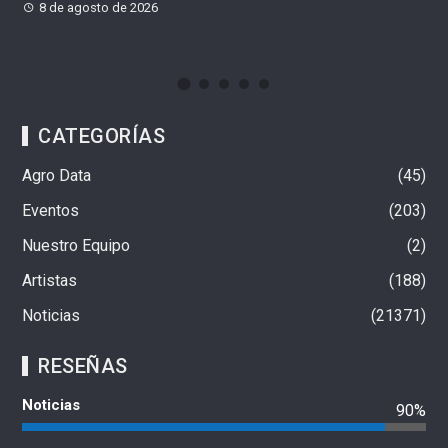
de 2026
8 de agosto de 202
CATEGORÍAS
Agro Data
45
Eventos
203
Nuestro Equipo
2
Artistas
188
Noticias
21371
RESEÑAS
Noticias
90%