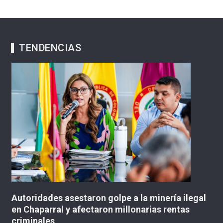
TENDENCIAS
Autoridades asestaron golpe a la minería ilegal
C
en Chaparral y afectaron millonarias rentas
si
criminales
ll