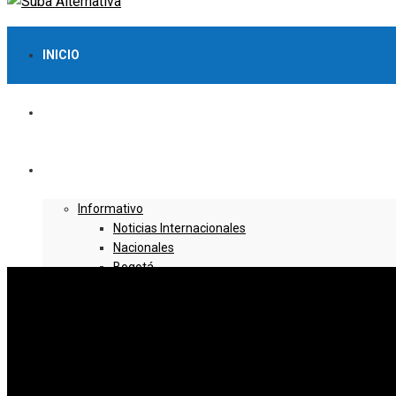
INICIO
LO MÁS VISTO
NOTICIAS
Informativo
Noticias Internacionales
Nacionales
Bogotá
Cundinamarca
Boyacá
Deportes
Deportes Locales
Deportes Nacionales
Deportes Internacionales