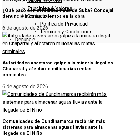
Misión & Visión
Principios & Valores
¿Qué pasó con el Multicampus de Suba? Concejal
Contacto
denunció incumplimientos en la obra
Política de Privacidad
6 de agosto de 2026
Términos y Condiciones
Denuncie
Autoridades asestaron golpe a la minería ilegal en
Chaparral y afectaron millonarias rentas
criminales
6 de agosto de 2026
Comunidades de Cundinamarca recibirán más
sistemas para almacenar aguas lluvias ante la
llegada de El Niño