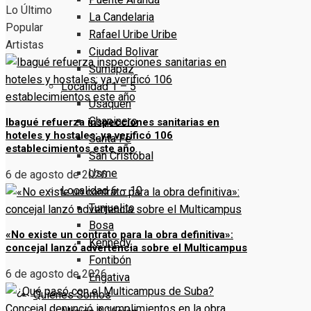
Lo Último
La Candelaria
Popular
Rafael Uribe Uribe
Artistas
Ciudad Bolivar
Sumapaz
Localidad 1 – 5
Usaquen
Chapinero
Ibagué refuerza inspecciones sanitarias en
hoteles y hostales; ya verificó 106
Santa Fe
establecimientos este año
San Cristóbal
Usme
6 de agosto de 2026
Localidad 6 – 10
Tunjuelito
Bosa
«No existe un contrato para la obra definitiva»:
Kennedy
concejal lanzó advertencia sobre el Multicampus
Fontibón
6 de agosto de 2026
Engativa
Quienes Somos