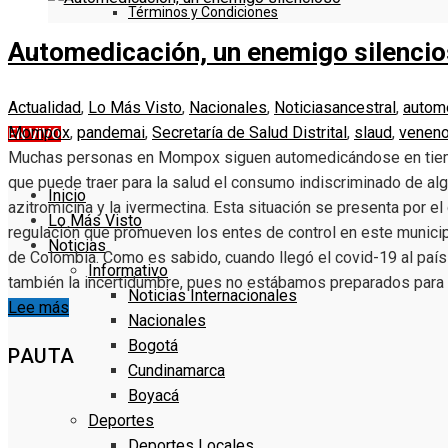
Términos y Condiciones
Automedicación, un enemigo silenci
DENUNCIE
Actualidad
,
Lo Más Visto
,
Nacionales
,
Noticias
ancestral
,
autom
Mompox
,
pandemai
,
Secretaría de Salud Distrital
,
slaud
,
venen
EN VIVO
Muchas personas en Mompox siguen automedicándose en tiemp
que puede traer para la salud el consumo indiscriminado de a
Inicio
azitromicina y la ivermectina. Esta situación se presenta por el
Lo Más Visto
regulación que promueven los entes de control en este municipi
Noticias
de Colombia. Como es sabido, cuando llegó el covid-19 al país 
Informativo
también la incertidumbre, pues no estábamos preparados par
Noticias Internacionales
Lee más
Nacionales
Bogotá
PAUTA
Cundinamarca
Boyacá
Deportes
Deportes Locales