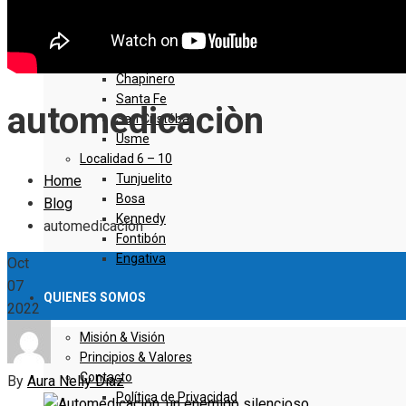
Sumapaz
Localidad 1 – 5
Usaquen
Chapinero
Santa Fe
automedicaciòn
San Cristóbal
Usme
Localidad 6 – 10
Tunjuelito
Home
Bosa
Blog
Kennedy
automedicaciòn
Fontibón
Engativa
Oct
07
QUIENES SOMOS
2022
Misión & Visión
Principios & Valores
Contacto
By
Aura Nelly Díaz
Política de Privacidad