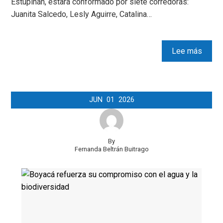
Estupiñán, estará conformado por siete corredoras:
Juanita Salcedo, Lesly Aguirre, Catalina…
Lee más
JUN
01
2026
By
Fernanda Beltrán Buitrago