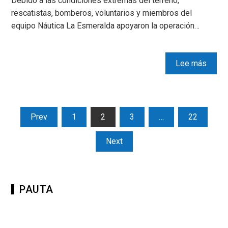
Debido a las condiciones extremas del terreno,
rescatistas, bomberos, voluntarios y miembros del
equipo Náutica La Esmeralda apoyaron la operación…
Lee más
Prev
1
2
3
…
22
Next
PAUTA