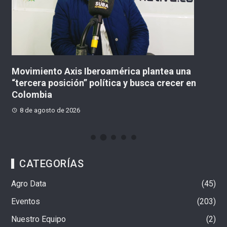
Movimiento Axis Iberoamérica plantea una
A
“tercera posición” política y busca crecer en
p
Colombia
Q
8 de agosto de 2026
CATEGORÍAS
Agro Data
45
Eventos
203
Nuestro Equipo
2