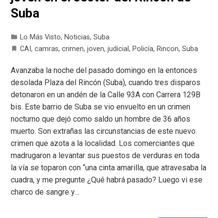
Suba
Lo Más Visto
,
Noticias
,
Suba
CAI
,
camras
,
crimen
,
joven
,
judicial
,
Policía
,
Rincon
,
Suba
Avanzaba la noche del pasado domingo en la entonces
desolada Plaza del Rincón (Suba), cuando tres disparos
detonaron en un andén de la Calle 93A con Carrera 129B
bis. Este barrio de Suba se vio envuelto en un crimen
nocturno que dejó como saldo un hombre de 36 años
muerto. Son extrañas las circunstancias de este nuevo
crimen que azota a la localidad. Los comerciantes que
madrugaron a levantar sus puestos de verduras en toda
la vía se toparon con “una cinta amarilla, que atravesaba la
cuadra, y me pregunte ¿Qué habrá pasado? Luego vi ese
charco de sangre y…