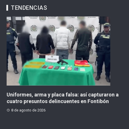
TENDENCIAS
as
Uniformes, arma y placa falsa: así capturaron a
M
us
cuatro presuntos delincuentes en Fontibón
pu
8 de agosto de 2026