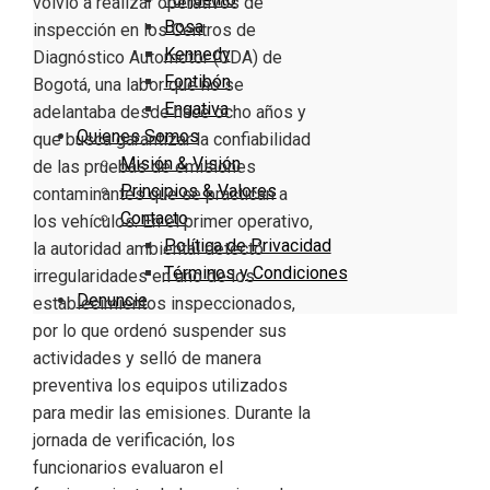
volvió a realizar operativos de
Bosa
inspección en los Centros de
Kennedy
Diagnóstico Automotor (CDA) de
Fontibón
Bogotá, una labor que no se
Engativa
adelantaba desde hace ocho años y
Quienes Somos
que busca garantizar la confiabilidad
Misión & Visión
de las pruebas de emisiones
Principios & Valores
contaminantes que se practican a
Contacto
los vehículos. En el primer operativo,
Política de Privacidad
la autoridad ambiental detectó
Términos y Condiciones
irregularidades en uno de los
Denuncie
establecimientos inspeccionados,
por lo que ordenó suspender sus
actividades y selló de manera
preventiva los equipos utilizados
para medir las emisiones. Durante la
jornada de verificación, los
funcionarios evaluaron el