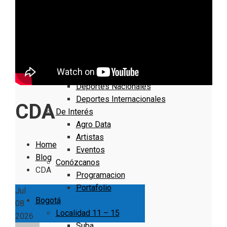
Nacionales
Bogotá
Cundinamarca
Boyacá
Deportes
Deportes Locales
Deportes Nacionales
Deportes Internacionales
CDA
De Interés
Agro Data
Artistas
Home
Eventos
Blog
Conózcanos
CDA
Programacion
Portafolio
Jul
Bogotá
08
Localidad 11 – 15
2026
Suba