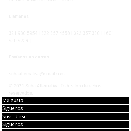
Llámanos
321 930 5954 | 322 357 4558 | 322 357 3301 | 601
930 9759 |
Envíenos un correo
subaalternativa@gmail.com
© 2021 Suba Alternativa. Todos los derechos
reservados.
Me gusta
Síguenos
Suscribirse
Síguenos