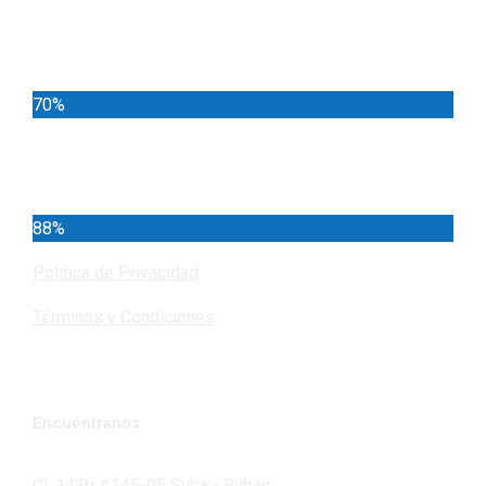
Locales
70%
Cundinamarca
88%
Política de Privacidad
Términos y Condiciones
Encuéntranos
Cl. 143b #145-05 Suba - Bilbao