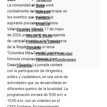
La comunidad de Suba está
Bosa
cordialmente invitada a participar en
Kennedy
los eventos que realizará la
Fontibón
aspirante presidencial Paloma
Engativa
Valencia este sábado 17 de mayo
Quienes Somos
de 2026, como parte de su agenda
Misión & Visión
de campaña rumbo a la Presidencia
Principios & Valores
de la República, bajo el lema
Contacto
“Colombia Más Grande”, junto a su
Política de Privacidad
fórmula vicepresidencial Juan
Términos y Condiciones
Daniel Oviedo. La jornada contará
Denuncie
con la participación de dirigentes,
ediles y ciudadanos, en una serie de
actividades que se desarrollarán en
diferentes puntos de la localidad. La
programación iniciará de 9:00 a.m. a
10:00 a.m. con un volanteo en el
CEFE Fontanar. Posteriormente,