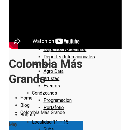
Nacionales
Bogotá
Cundinamarca
Boyacá
Deportes
Deportes Locales
Deportes Nacionales
Deportes Internacionales
Colombia Más
De Interés
Agro Data
Grande
Artistas
Eventos
Conózcanos
Home
Programacion
Blog
Portafolio
Colombia Más Grande
Bogotá
Localidad 11 – 15
May
Suba