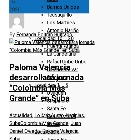
16
Barrios Unidos
2026
Teusaquillo
Los Mártires
Antonio Nariño
By
Fernanda Beltrán Buitrago
Localidad 16 – 20
Puente Aranda
La Candelaria
Rafael Uribe Uribe
Paloma Valencia
Ciudad Bolivar
desarrollará jornada
Sumapaz
Localidad 1 – 5
“Colombia Más
Usaquen
Grande” en Suba
Chapinero
Santa Fe
Actualidad
,
Lo Más Visto
,
Noticias
,
San Cristóbal
Suba
Colombia Más Grande
,
Juan
Usme
Daniel Oviedo
,
Paloma Valencia
,
Localidad 6 – 10
Suba
Tunjuelito