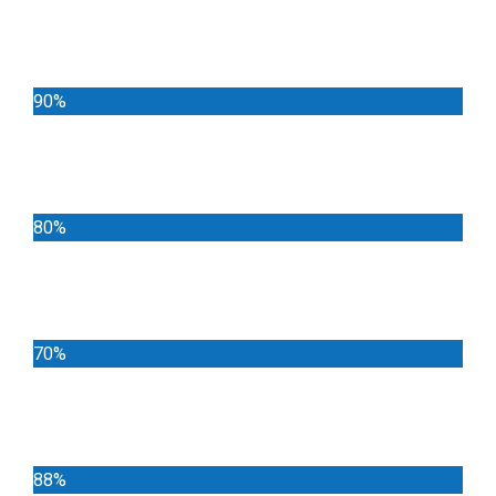
Noticias
90%
Deportes
80%
Locales
70%
Cundinamarca
88%