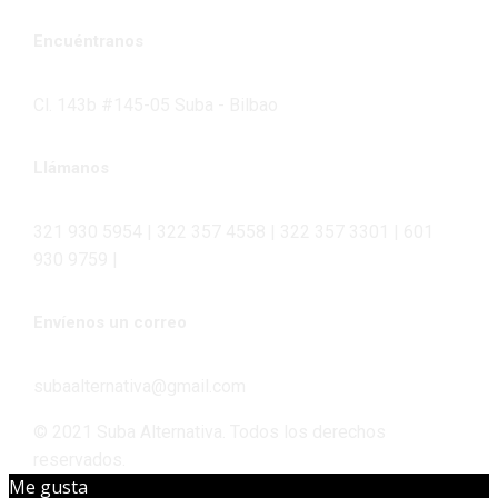
Encuéntranos
Cl. 143b #145-05 Suba - Bilbao
Llámanos
321 930 5954 | 322 357 4558 | 322 357 3301 | 601
930 9759 |
Envíenos un correo
subaalternativa@gmail.com
© 2021 Suba Alternativa. Todos los derechos
reservados.
Me gusta