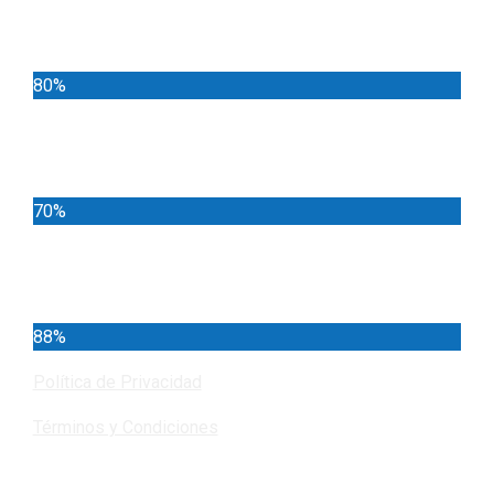
Deportes
80%
Locales
70%
Cundinamarca
88%
Política de Privacidad
Términos y Condiciones