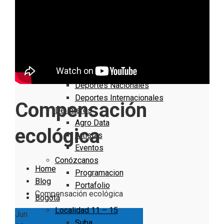
Nacionales
Bogotá
Cundinamarca
Boyacá
Deportes
Deportes Locales
Deportes Nacionales
Deportes Internacionales
Compensación
De Interés
Agro Data
ecológica
Artistas
Eventos
Conózcanos
Home
Programacion
Blog
Portafolio
Compensación ecológica
Bogotá
Localidad 11 – 15
Jun
Suba