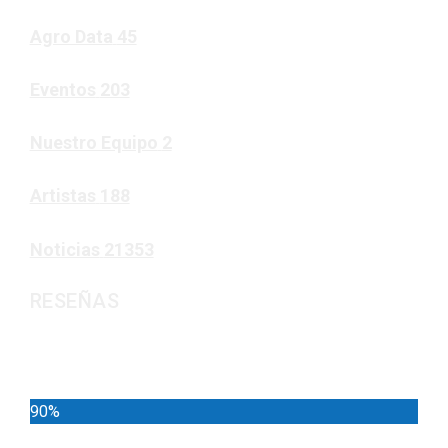
Agro Data
45
Eventos
203
Nuestro Equipo
2
Artistas
188
Noticias
21353
RESEÑAS
Noticias
90%