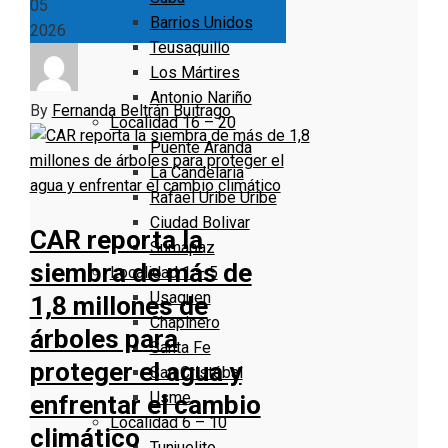
05
Barrios Unidos
2026
Teusaquillo
Los Mártires
Antonio Nariño
By
Fernanda Beltrán Buitrago
Localidad 16 – 20
Puente Aranda
La Candelaria
Rafael Uribe Uribe
Ciudad Bolivar
CAR reporta la
Sumapaz
siembra de más de
Localidad 1 – 5
Usaquen
1,8 millones de
Chapinero
árboles para
Santa Fe
proteger el agua y
San Cristóbal
Usme
enfrentar el cambio
Localidad 6 – 10
climático
Tunjuelito