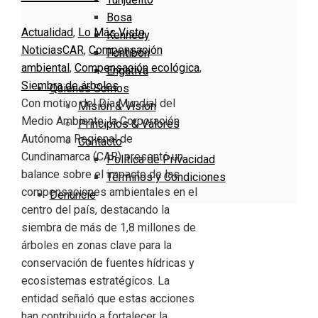
Bosa
Actualidad
,
Lo Más Visto
,
Kennedy
Noticias
CAR
,
Compensación
Fontibón
ambiental
,
Compensación ecológica
,
Engativa
Siembra de árboles
Quienes Somos
Con motivo del Día Mundial del
Misión & Visión
Medio Ambiente, la Corporación
Principios & Valores
Autónoma Regional de
Contacto
Cundinamarca (CAR) presentó un
Política de Privacidad
balance sobre el impacto de las
Términos y Condiciones
compensaciones ambientales en el
Denuncie
centro del país, destacando la
siembra de más de 1,8 millones de
árboles en zonas clave para la
conservación de fuentes hídricas y
ecosistemas estratégicos. La
entidad señaló que estas acciones
han contribuido a fortalecer la