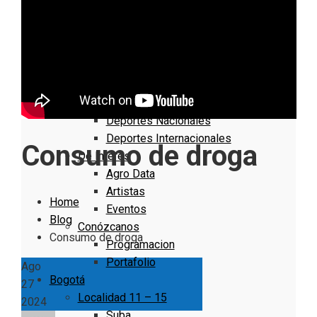
Nacionales
Bogotá
Cundinamarca
Boyacá
Deportes
Deportes Locales
Deportes Nacionales
Deportes Internacionales
Consumo de droga
De Interés
Agro Data
Artistas
Home
Eventos
Blog
Conózcanos
Consumo de droga
Programacion
Portafolio
Ago
Bogotá
27
Localidad 11 – 15
2024
Suba