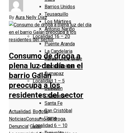
Barrios Unidos
Teusaquillo
By
Aura Nelly Díaz
Los Mártires
Antonio Nariño
Localidad 16 – 20
Puente Aranda
La Candelaria
Consumo de droga a
Rafael Uribe Uribe
plena luz del día en el
Ciudad Bolivar
Sumapaz
barrio Galán
Localidad 1 – 5
preocupa a los
Usaquen
residentes del sector
Chapinero
Santa Fe
San Cristóbal
Actualidad
,
Bogotá
,
Usme
Noticias
Consumo de droga
,
Localidad 6 – 10
Denuncia
,
Galán
Tunjuelito