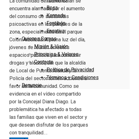
La comunidad del barrio Galán se
Bosa
encuentra alarmada por el aumento
Kennedy
del consumo de sustancias
Fontibón
psicoactivas en los parques de la
Engativa
zona, especialmente en el parque
Quienes Somos
Colón Arboleda. A plena luz del día,
Misión & Visión
jóvenes se reúnen en estos
Principios & Valores
espacios públicos para consumir
Contacto
drogas y alcohol, sin que la alcaldía
Política de Privacidad
de Local de Puente Aranda y la
Términos y Condiciones
Policía del sector tomen acciones a
Denuncie
favor de la comunidad. Como se
evidencia en el vídeo compartido
por la Concejal Diana Diago. La
problemática ha afectado a todas
las familias que viven en el sector y
que desean disfrutar de los parques
con tranquilidad.…