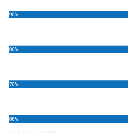
90%
Deportes
80%
Locales
70%
Cundinamarca
88%
Política de Privacidad