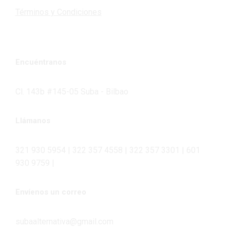
Términos y Condiciones
Encuéntranos
Cl. 143b #145-05 Suba - Bilbao
Llámanos
321 930 5954 | 322 357 4558 | 322 357 3301 | 601
930 9759 |
Envíenos un correo
subaalternativa@gmail.com