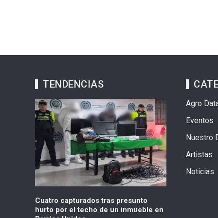
TENDENCIAS
CAT
Agro Dat
Eventos
Nuestro 
Artistas
Noticias
s presunto
Ruta C137 Suba Fontanar-G137 con
Ibagué 
un inmueble en
cambios
sanitari