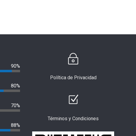
90%
Política de Privacidad
80%
70%
Términos y Condiciones
bra
88%
¿Qué pasó con el Multicampus de
Cuatro capturados
Suba? Concejal denunció
hurto por el tech