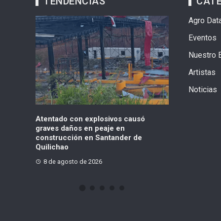
TENDENCIAS
CAT
Agro Dat
Eventos
Nuestro 
Artistas
Noticias
vos causó
La Toscana y Villa Gloria, Suba, en
Denunci
e en
alerta por basuras, inseguridad y
niveles 
ander de
presencia de habitantes de calle
Rincón
8 de agosto de 2026
8 de a