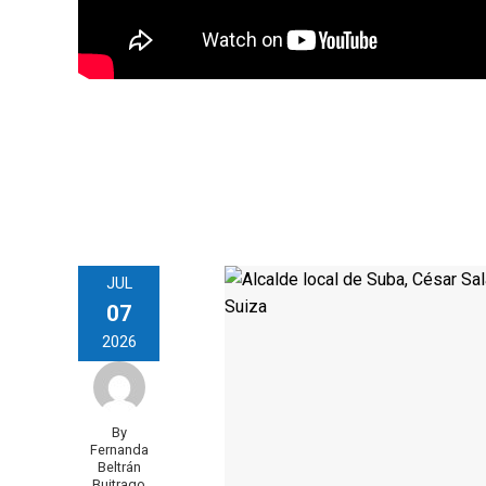
JUL
07
2026
By
Fernanda
Beltrán
Buitrago