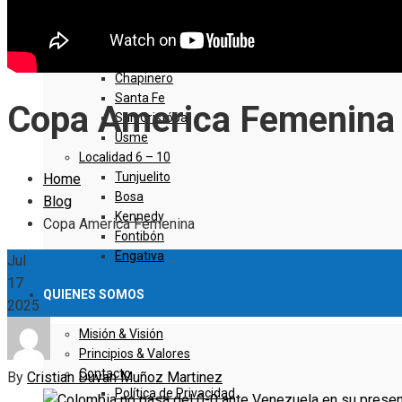
Sumapaz
Localidad 1 – 5
Usaquen
Chapinero
Santa Fe
Copa America Femenina
San Cristóbal
Usme
Localidad 6 – 10
Tunjuelito
Home
Bosa
Blog
Kennedy
Copa America Femenina
Fontibón
Engativa
Jul
17
QUIENES SOMOS
2025
Misión & Visión
Principios & Valores
Contacto
By
Cristian Duvan Muñoz Martinez
Política de Privacidad