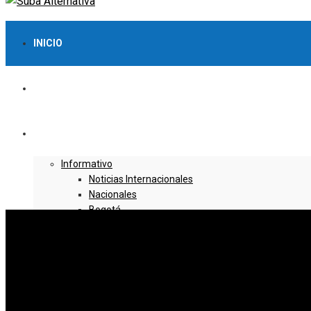
INICIO
LO MÁS VISTO
NOTICIAS
Informativo
Noticias Internacionales
Nacionales
Bogotá
Cundinamarca
Boyacá
Deportes
Deportes Locales
Deportes Nacionales
Deportes Internacionales