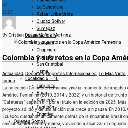
09
La Candelaria
2025
Rafael Uribe Uribe
Ciudad Bolivar
Sumapaz
By
Cristian Duvan Muñoz Martinez
Localidad 1 – 5
Usaquen
Chapinero
Colombia y sus retos en la Copa Amé
Santa Fe
San Cristóbal
Usme
Actualidad
,
Deportes
,
Deportes Internacionales
,
Lo Más Visto
,
Localidad 6 – 10
torneo
Tunjuelito
La selección Colombia femenina vive un momento de impulso c
Bosa
América Femenina (2010, 2014 y 2022) y un historial de triunf
Kennedy
“Cafeteras” aspiran a ir por el título en la edición de 2025. Más
Fontibón
proyecto sólido y de una afición que crece sin pausa. En 2010
Engativa
Ecuador, quedando únicamente detrás de la imparable Brasil en 
Quienes Somos
camino contra viento y marea, volviendo a alcanzar el segundo 