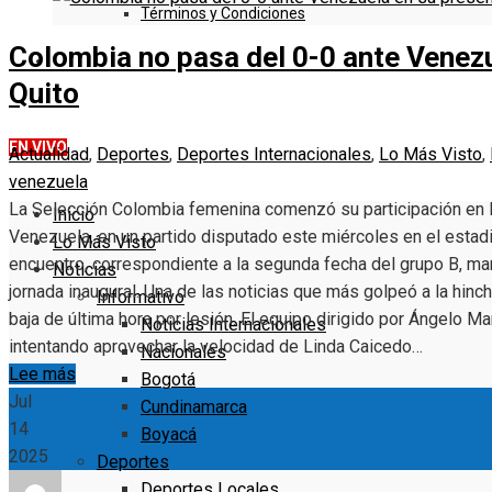
Términos y Condiciones
Colombia no pasa del 0-0 ante Venezu
DENUNCIE
Quito
EN VIVO
Actualidad
,
Deportes
,
Deportes Internacionales
,
Lo Más Visto
,
venezuela
La Selección Colombia femenina comenzó su participación en 
Inicio
Venezuela, en un partido disputado este miércoles en el estad
Lo Más Visto
encuentro, correspondiente a la segunda fecha del grupo B, mar
Noticias
jornada inaugural. Una de las noticias que más golpeó a la hinc
Informativo
baja de última hora por lesión. El equipo dirigido por Ángelo Ma
Noticias Internacionales
intentando aprovechar la velocidad de Linda Caicedo…
Nacionales
Lee más
Bogotá
Jul
Cundinamarca
14
Boyacá
2025
Deportes
Deportes Locales