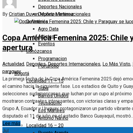
Deportes Nacionales
By
Cristian Duvan Muñoz Martinez
Deportes Internacionales
De Interés
Agro Data
Copa América Femenina 2025: Chile y
Artistas
Eventos
apertura
Conózcanos
Programacion
Actualidad
,
Deportes
,
Deportes Internacionales
,
Lo Más Visto
,
Portafolio
paraguay
Bogotá
La primera fecha de la Copa América Femenina 2025 dejó emoci
Localidad 11 – 15
el camino hacia la siguiente fase. Los estadios de Quito y Guaya
Suba
selecciones sudamericanas que luchan por un cupo al próximo 
Barrios Unidos
mostraron contrastes interesantes, con victorias claras y empat
Teusaquillo
Grupo A, Ecuador y Uruguay protagonizaron un partido vibrante 
Los Mártires
disputado el 11 de julio en el estadio Banco Guayaquil, mostró
Antonio Nariño
Lee más
Localidad 16 – 20
Jul
Puente Aranda