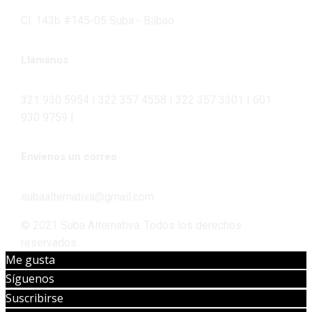
Cl. 143b #145-05 Suba - Bilbao
Llámanos
321 930 5954 | 322 357 4558 | 322 357 3301 | 601
930 9759 |
Envíenos un correo
subaalternativa@gmail.com
© 2021 Suba Alternativa. Todos los derechos
reservados.
Me gusta
Síguenos
Suscribirse