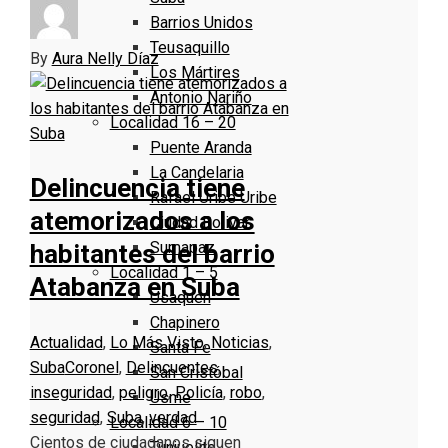
Barrios Unidos
Teusaquillo
By
Aura Nelly Díaz
Los Mártires
Antonio Nariño
Localidad 16 – 20
Puente Aranda
La Candelaria
Delincuencia tiene
Rafael Uribe Uribe
atemorizados a los
Ciudad Bolivar
Sumapaz
habitantes del barrio
Localidad 1 – 5
Atabanza en Suba
Usaquen
Chapinero
Actualidad
,
Lo Más Visto
,
Noticias
,
Santa Fe
Suba
Coronel
,
Delincuentes
,
San Cristóbal
inseguridad
,
peligro
,
Policía
,
robo
,
Usme
seguridad
,
Suba
,
verdad
Localidad 6 – 10
Cientos de ciudadanos siguen
Tunjuelito