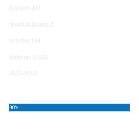
Eventos
203
Nuestro Equipo
2
Artistas
188
Noticias
21330
RESEÑAS
Noticias
90%
Deportes