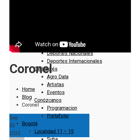
Nacionales
Bogotá
Cundinamarca
Boyacá
Deportes
Deportes Locales
Deportes Nacionales
Deportes Internacionales
Coronel
De Interés
Agro Data
Artistas
Home
Eventos
Blog
Conózcanos
Coronel
Programacion
Portafolio
Sep
Bogotá
05
Localidad 11 – 15
2022
Suba