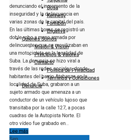
denunciando el incremento de la
Bosa
inseguridad y la delincuencia en
Kennedy
varias zonas de la capital del país.
Fontibón
En las últimas horas se registró un
Engativa
doble robo a mano armada por
Quienes Somos
delincuentes que se movilizaban en
Misión & Visión
una motocicleta en la localidad de
Principios & Valores
Suba. La denuncia se hizo viral a
Contacto
través de las redes sociales, donde
Política de Privacidad
habitantes del barrio Atabanza en la
Términos y Condiciones
localidad de Suba, grabaron a un
Denuncie
sujeto armado que amenaza a un
conductor de un vehículo lujoso que
transitaba por la calle 127, a pocas
cuadras de la Autopista Norte. El
otro vídeo fue grabado en…
Lee más
Sep