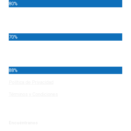
80%
Locales
70%
Cundinamarca
88%
Política de Privacidad
Términos y Condiciones
Encuéntranos