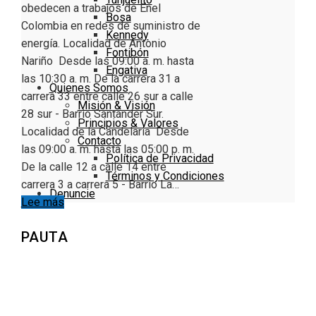
obedecen a trabajos de Enel
Bosa
Colombia en redes de suministro de
Kennedy
energía. Localidad de Antonio
Fontibón
Nariño Desde las 09:00 a. m. hasta
Engativa
las 10:30 a. m. De la carrera 31 a
Quienes Somos
carrera 33 entre calle 26 sur a calle
Misión & Visión
28 sur - Barrio Santander Sur.
Principios & Valores
Localidad de la Candelaria Desde
Contacto
las 09:00 a. m. hasta las 05:00 p. m.
Política de Privacidad
De la calle 12 a calle 14 entre
Términos y Condiciones
carrera 3 a carrera 5 - Barrio La…
Denuncie
Lee más
PAUTA