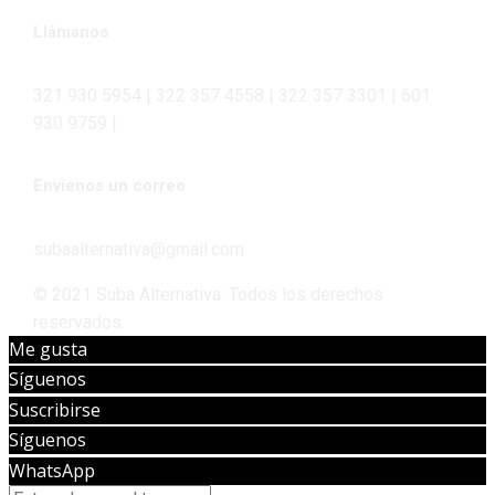
Llámanos
321 930 5954 | 322 357 4558 | 322 357 3301 | 601
930 9759 |
Envíenos un correo
subaalternativa@gmail.com
© 2021 Suba Alternativa. Todos los derechos
reservados.
Me gusta
Síguenos
Suscribirse
Síguenos
WhatsApp