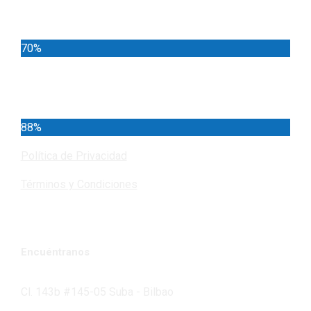
Locales
70%
Cundinamarca
88%
Política de Privacidad
Términos y Condiciones
Encuéntranos
Cl. 143b #145-05 Suba - Bilbao