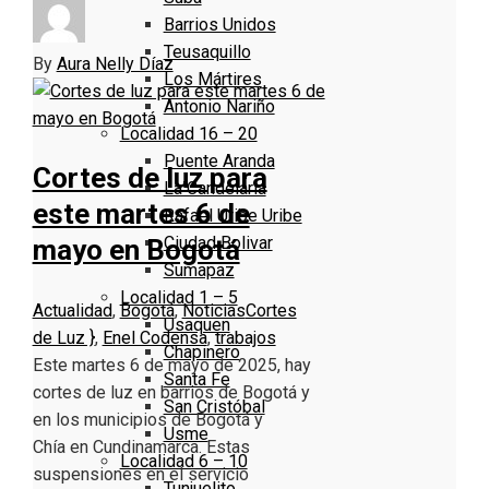
Barrios Unidos
Teusaquillo
By
Aura Nelly Díaz
Los Mártires
Antonio Nariño
Localidad 16 – 20
Puente Aranda
Cortes de luz para
La Candelaria
este martes 6 de
Rafael Uribe Uribe
Ciudad Bolivar
mayo en Bogotá
Sumapaz
Localidad 1 – 5
Actualidad
,
Bogotá
,
Noticias
Cortes
Usaquen
de Luz }
,
Enel Codensa
,
trabajos
Chapinero
Este martes 6 de mayo de 2025, hay
Santa Fe
cortes de luz en barrios de Bogotá y
San Cristóbal
en los municipios de Bogotá y
Usme
Chía en Cundinamarca. Estas
Localidad 6 – 10
suspensiones en el servicio
Tunjuelito