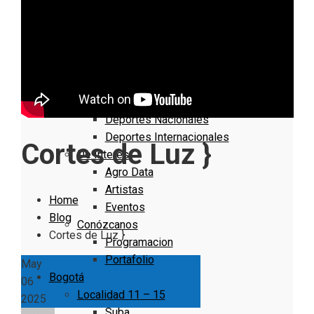
Nacionales
Bogotá
Cundinamarca
Boyacá
Deportes
Deportes Locales
Deportes Nacionales
Deportes Internacionales
Cortes de Luz }
De Interés
Agro Data
Artistas
Home
Eventos
Blog
Conózcanos
Cortes de Luz }
Programacion
Portafolio
May
Bogotá
06
Localidad 11 – 15
2025
Suba