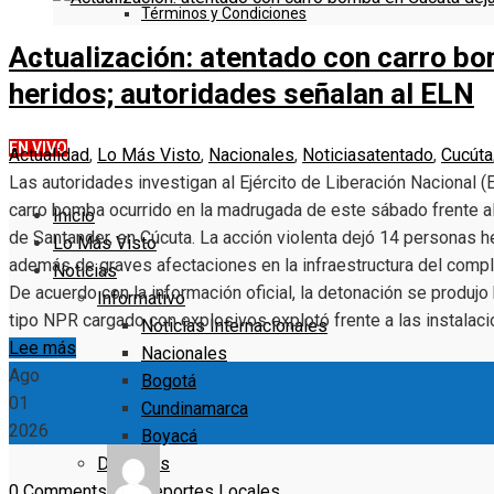
Términos y Condiciones
Actualización: atentado con carro b
DENUNCIE
heridos; autoridades señalan al ELN
EN VIVO
Actualidad
,
Lo Más Visto
,
Nacionales
,
Noticias
atentado
,
Cucúta
Las autoridades investigan al Ejército de Liberación Nacional
carro bomba ocurrido en la madrugada de este sábado frente 
Inicio
de Santander, en Cúcuta. La acción violenta dejó 14 personas her
Lo Más Visto
además de graves afectaciones en la infraestructura del comple
Noticias
De acuerdo con la información oficial, la detonación se produj
Informativo
tipo NPR cargado con explosivos explotó frente a las instalaci
Noticias Internacionales
Lee más
Nacionales
Ago
Bogotá
01
Cundinamarca
2026
Boyacá
Deportes
0 Comments
Deportes Locales