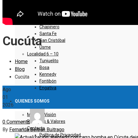
Sumapaz
Localidad 1 – 5
Usaquen
Chapinero
Santa Fe
Cucúta
San Cristóbal
Usme
Localidad 6 – 10
Tunjuelito
Home
Bosa
Blog
Kennedy
Cucúta
Fontibón
Engativa
Ago
01
QUIENES SOMOS
2026
Misión & Visión
0 Comments
Principios & Valores
Contacto
By
Fernanda Beltrán Buitrago
Política de Privacidad