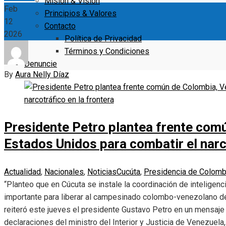
Misión & Visión
Feb
Principios & Valores
12
Contacto
2026
Política de Privacidad
Términos y Condiciones
Denuncie
By
Aura Nelly Díaz
Presidente Petro plantea frente com
Estados Unidos para combatir el narco
Actualidad
,
Nacionales
,
Noticias
Cucúta
,
Presidencia de Colomb
“Planteo que en Cúcuta se instale la coordinación de inteligen
importante para liberar al campesinado colombo-venezolano de 
reiteró este jueves el presidente Gustavo Petro en un mensaje p
declaraciones del ministro del Interior y Justicia de Venezuel