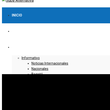
INICIO
LO MÁS VISTO
NOTICIAS
Informativo
Noticias Internacionales
Nacionales
Bogotá
Cundinamarca
Boyacá
Deportes
Deportes Locales
Deportes Nacionales
Deportes Internacionales