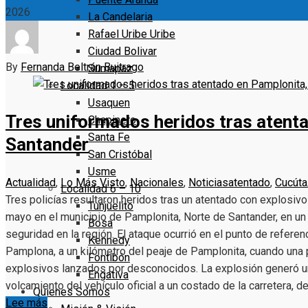
2026
La Candelaria
Rafael Uribe Uribe
Ciudad Bolivar
By
Fernanda Beltrán Buitrago
Sumapaz
Localidad 1 – 5
Usaquen
Tres uniformados heridos tras atent
Chapinero
Santa Fe
Santander
San Cristóbal
Usme
Actualidad
,
Lo Más Visto
,
Nacionales
,
Noticias
atentado
,
Cucúta
Localidad 6 – 10
Tres policías resultaron heridos tras un atentado con explosiv
Tunjuelito
mayo en el municipio de Pamplonita, Norte de Santander, en u
Bosa
seguridad en la región. El ataque ocurrió en el punto de refere
Kennedy
Pamplona, a un kilómetro del peaje de Pamplonita, cuando una p
Fontibón
explosivos lanzados por desconocidos. La explosión generó u
Engativa
volcamiento del vehículo oficial a un costado de la carretera, d
Quienes Somos
Lee más