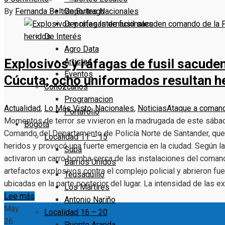
By
Fernanda Beltrán Buitrago
Deportes Nacionales
Deportes Internacionales
De Interés
Agro Data
Explosivos y ráfagas de fusil sacude
Artistas
Eventos
Cúcuta; ocho uniformados resultan h
Conózcanos
Programacion
Actualidad
,
Lo Más Visto
,
Nacionales
,
Noticias
Ataque a comand
Portafolio
Momentos de terror se vivieron en la madrugada de este sábado
Bogotá
Comando del Departamento de Policía Norte de Santander, qu
Localidad 11 – 15
heridos y provocó una fuerte emergencia en la ciudad. Según la
Suba
activaron un carro bomba cerca de las instalaciones del coma
Barrios Unidos
artefactos explosivos contra el complejo policial y abrieron fu
Teusaquillo
ubicadas en la parte posterior del lugar. La intensidad de las
Los Mártires
Lee más
Antonio Nariño
May
Localidad 16 – 20
26
Puente Aranda