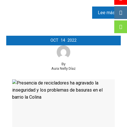
Lee más
OCT
14
2022
By
Aura Nelly Díaz