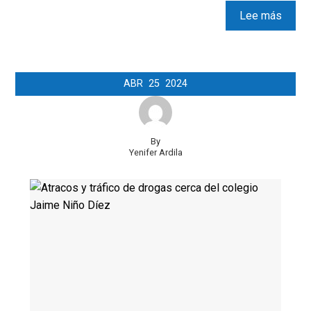
Lee más
ABR
25
2024
By
Yenifer Ardila