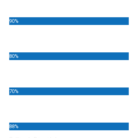
Noticias
90%
Deportes
80%
Locales
70%
Cundinamarca
88%