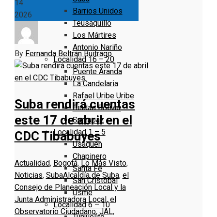
14
Barrios Unidos
2026
Teusaquillo
Los Mártires
Antonio Nariño
By
Fernanda Beltrán Buitrago
Localidad 16 – 20
Puente Aranda
La Candelaria
Rafael Uribe Uribe
Suba rendirá cuentas
Ciudad Bolivar
este 17 de abril en el
Sumapaz
Localidad 1 – 5
CDC Tibabuyes
Usaquen
Chapinero
Actualidad
,
Bogotá
,
Lo Más Visto
,
Santa Fe
Noticias
,
Suba
Alcaldía de Suba
,
el
San Cristóbal
Consejo de Planeación Local y la
Usme
Junta Administradora Local
,
el
Localidad 6 – 10
Observatorio Ciudadano
,
JAL
,
Tunjuelito