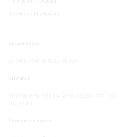
Política de Privacidad
Términos y Condiciones
Encuéntranos
Cl. 143b #145-05 Suba - Bilbao
Llámanos
321 930 5954 | 322 357 4558 | 322 357 3301 | 601
930 9759 |
Envíenos un correo