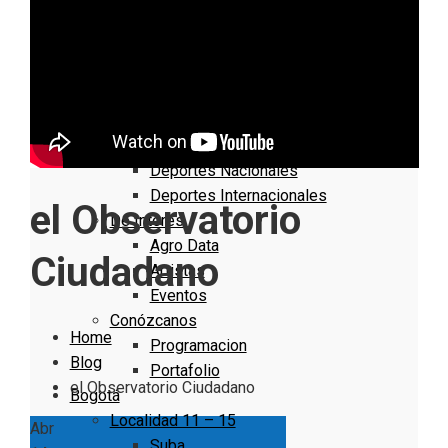
Nacionales
Bogotá
Cundinamarca
Boyacá
Deportes
Deportes Locales
Deportes Nacionales
Deportes Internacionales
el Observatorio
De Interés
Agro Data
Ciudadano
Artistas
Eventos
Conózcanos
Home
Programacion
Blog
Portafolio
el Observatorio Ciudadano
Bogotá
Localidad 11 – 15
Abr
Suba