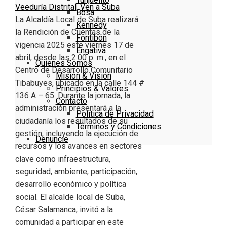
Veeduría Distrital
,
Ven a Suba
Bosa
La Alcaldía Local de Suba realizará
Kennedy
la Rendición de Cuentas de la
Fontibón
vigencia 2025 este viernes 17 de
Engativa
abril, desde las 2:00 p. m., en el
Quienes Somos
Centro de Desarrollo Comunitario
Misión & Visión
Tibabuyes, ubicado en la calle 144 #
Principios & Valores
136 A – 65. Durante la jornada, la
Contacto
administración presentará a la
Política de Privacidad
ciudadanía los resultados de su
Términos y Condiciones
gestión, incluyendo la ejecución de
Denuncie
recursos y los avances en sectores
clave como infraestructura,
seguridad, ambiente, participación,
desarrollo económico y política
social. El alcalde local de Suba,
César Salamanca, invitó a la
comunidad a participar en este