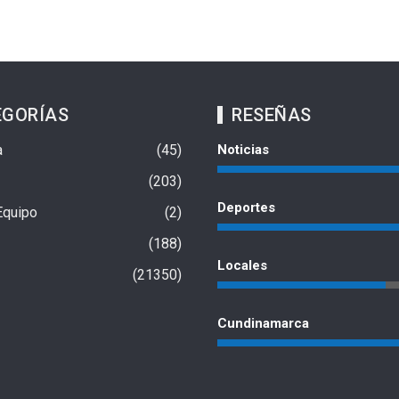
EGORÍAS
RESEÑAS
a
45
Noticias
203
Deportes
Equipo
2
 el Multicampus de
Autoridades asestaron golpe a la
188
al denunció
minería ilegal en Chaparral y
Locales
os en la obra
afectaron millonarias rentas
21350
criminales
 2026
6 de agosto de 2026
Cundinamarca