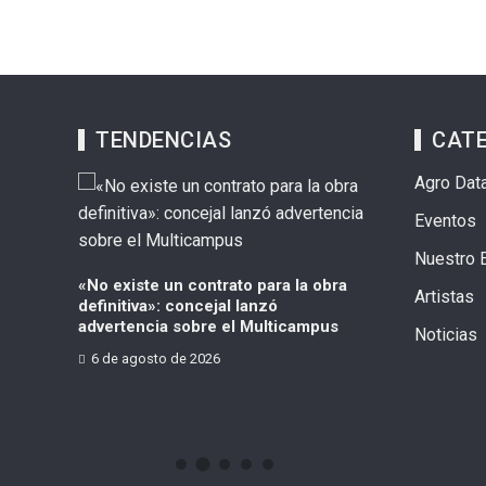
TENDENCIAS
CAT
Agro Dat
Eventos
Nuestro 
«No existe un contrato para la obra
¿Qué pasó con
Artistas
definitiva»: concejal lanzó
Suba? Concej
es
advertencia sobre el Multicampus
incumplimient
les; ya
Noticias
s este
6 de agosto de 2026
6 de agosto de