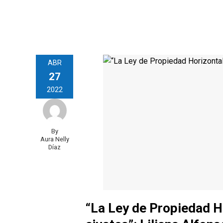
ABR
27
2022
By
Aura Nelly
Díaz
“La Ley de Propiedad H