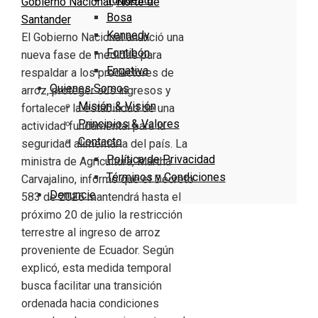
Gobierno Nacional
,
Norte de
Bosa
Santander
Kennedy
El Gobierno Nacional anunció una
Fontibón
nueva fase de medidas para
Engativa
respaldar a los productores de
Quienes Somos
arroz, proteger sus ingresos y
Misión & Visión
fortalecer la estabilidad de una
Principios & Valores
actividad fundamental para la
Contacto
seguridad alimentaria del país. La
Política de Privacidad
ministra de Agricultura, Martha
Términos y Condiciones
Carvajalino, informó que el Decreto
Denuncie
583 de 2026 mantendrá hasta el
próximo 20 de julio la restricción
terrestre al ingreso de arroz
proveniente de Ecuador. Según
explicó, esta medida temporal
busca facilitar una transición
ordenada hacia condiciones