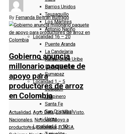
Barrios Unidos
Teusaquillo
By
Fernanda Beltrán Buitrago
Los Mártires
Antonio Nariño
Localidad 16 – 20
Puente Aranda
La Candelaria
Gobierno anuncia
Rafael Uribe Uribe
millonario paquete de
Ciudad Bolivar
Sumapaz
apoyo para
Localidad 1 – 5
productores de arroz
Usaquen
en Colombia
Chapinero
Santa Fe
San Cristóbal
Actualidad
,
Agro Data
,
Lo Más Visto
,
Usme
Nacionales
,
Noticias
Apoyo a
Localidad 6 – 10
productores
,
Colombia
,
FONSA
,
Tunjuelito