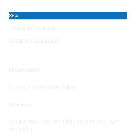
88%
Política de Privacidad
Términos y Condiciones
Encuéntranos
Cl. 143b #145-05 Suba - Bilbao
Llámanos
321 930 5954 | 322 357 4558 | 322 357 3301 | 601
930 9759 |