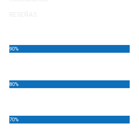
RESEÑAS
Noticias
90%
Deportes
80%
Locales
70%
Cundinamarca