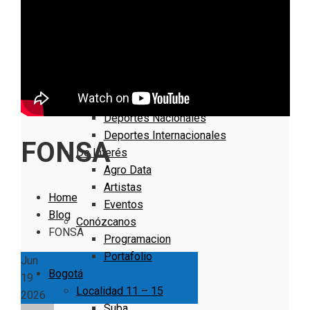
Nacionales
Bogotá
Cundinamarca
Boyacá
Deportes
Deportes Locales
Deportes Nacionales
Deportes Internacionales
FONSA
De Interés
Agro Data
Artistas
Home
Eventos
Blog
Conózcanos
FONSA
Programacion
Portafolio
Jun
Bogotá
19
Localidad 11 – 15
2026
Suba