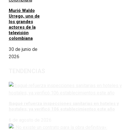
Murió Waldo
Urrego, uno de
los grandes
actores de la
televisión
colombiana
30 de junio de
2026
TENDENCIAS
Ibagué refuerza inspecciones sanitarias en hoteles y
hostales; ya verificó 106 establecimientos este año
6 de agosto de 2026