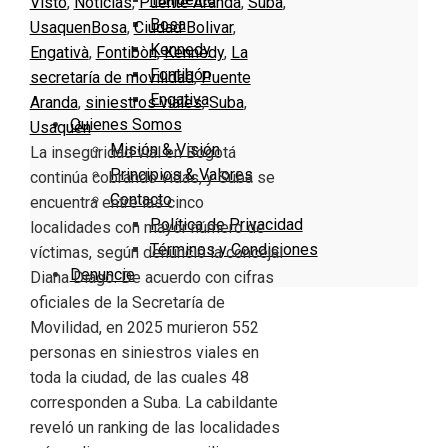
Visto
,
Noticias
,
Puente Aranda
,
Suba
,
Bosa
Usaquen
Bosa
,
Ciudad Bolivar
,
Kennedy
Engativà
,
Fontibòn
,
Kennedy
,
La
Fontibón
secretaría de movilidad
,
Puente
Engativa
Aranda
,
siniestros viales
,
Suba
,
Quienes Somos
Usaquén
Misión & Visión
La inseguridad vial en Bogotá
Principios & Valores
continúa cobrando vidas, y Suba se
Contacto
encuentra entre las cinco
Política de Privacidad
localidades con mayor número de
Términos y Condiciones
víctimas, según denunció la concejal
Denuncie
Diana Diago. De acuerdo con cifras
oficiales de la Secretaría de
Movilidad, en 2025 murieron 552
personas en siniestros viales en
toda la ciudad, de las cuales 48
corresponden a Suba. La cabildante
reveló un ranking de las localidades