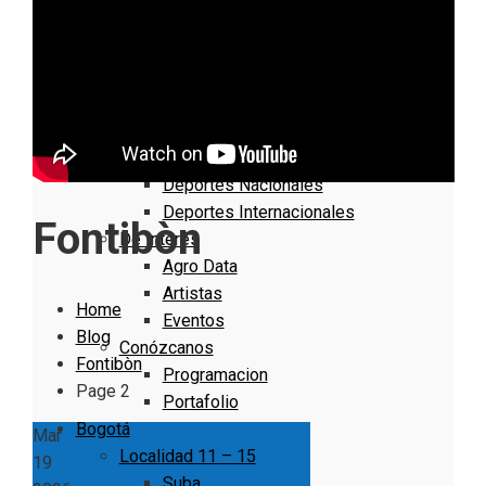
Nacionales
Bogotá
Cundinamarca
Boyacá
Deportes
Deportes Locales
Deportes Nacionales
Deportes Internacionales
Fontibòn
De Interés
Agro Data
Artistas
Home
Eventos
Blog
Conózcanos
Fontibòn
Programacion
Page 2
Portafolio
Bogotá
Mar
Localidad 11 – 15
19
Suba