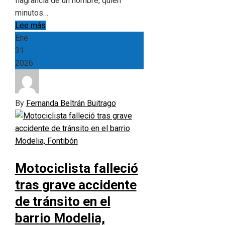
flagrancia de un hombre, quien
minutos…
Lee más
Ene
31
2026
By
Fernanda Beltrán Buitrago
Motociclista falleció
tras grave accidente
de tránsito en el
barrio Modelia,