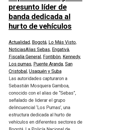
presunto líder de
banda dedicada al
hurto de vehículos
Actualidad
,
Bogotá
,
Lo Más Visto
,
Noticias
Alias Sebas
,
Engativà
,
Fiscalía General
,
Fontibòn
,
Kennedy
,
Los pumas
,
Puente Aranda
,
San
Cristobal
,
Usaquén y Suba
Las autoridades capturaron a
Sebastián Mosquera Gamboa,
conocido con el alias de “Sebas”,
señalado de liderar el grupo
delincuencial ‘Los Pumas’, una
estructura dedicada al hurto de
vehículos en diferentes sectores de
Bogotá. La Policía Nacional de