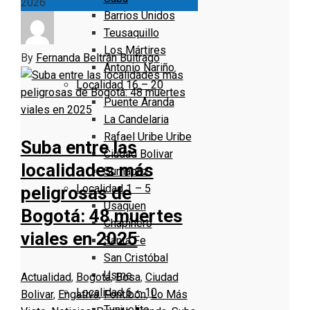
2026
Barrios Unidos
Teusaquillo
Los Mártires
By
Fernanda Beltrán Buitrago
Antonio Nariño
Localidad 16 – 20
Puente Aranda
La Candelaria
Rafael Uribe Uribe
Suba entre las
Ciudad Bolivar
localidades más
Sumapaz
Localidad 1 – 5
peligrosas de
Usaquen
Bogotá: 48 muertes
Chapinero
viales en 2025
Santa Fe
San Cristóbal
Usme
Actualidad
,
Bogotá
,
Bosa
,
Ciudad
Localidad 6 – 10
Bolivar
,
Engativá
,
Fontibón
,
Lo Más
Tunjuelito