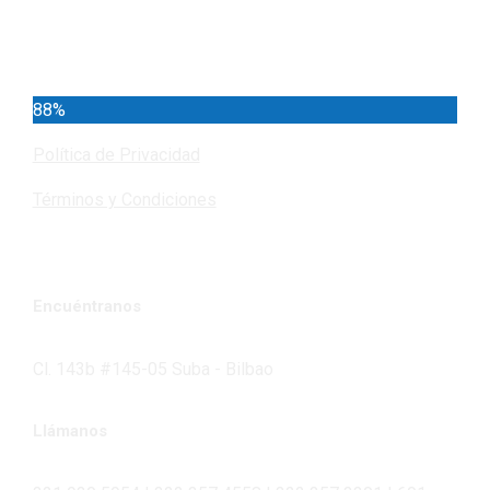
Cundinamarca
88%
Política de Privacidad
Términos y Condiciones
Encuéntranos
Cl. 143b #145-05 Suba - Bilbao
Llámanos