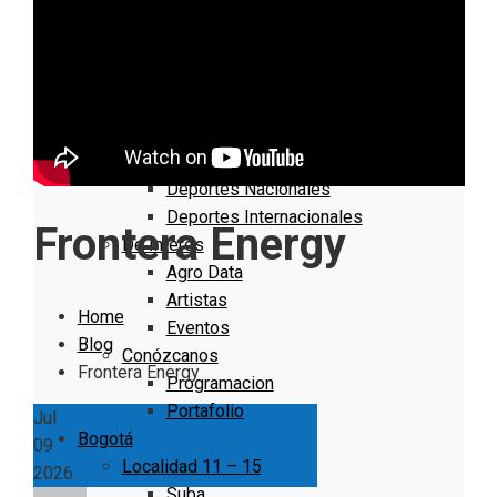
Nacionales
Bogotá
Cundinamarca
Boyacá
Deportes
Deportes Locales
Deportes Nacionales
Deportes Internacionales
Frontera Energy
De Interés
Agro Data
Artistas
Home
Eventos
Blog
Conózcanos
Frontera Energy
Programacion
Portafolio
Jul
Bogotá
09
Localidad 11 – 15
2026
Suba