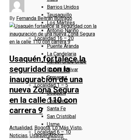
Barrios Unidos
Teusaquillo
By
Fernanda Beltrán Buitrago
Los Mártires
Antonio Nariño
Localidad 16 – 20
Puente Aranda
La Candelaria
Usaquén fortalece la
Rafael Uribe Uribe
seguridad con la
Ciudad Bolivar
Sumapaz
inauguración de una
Localidad 1 – 5
nueva Zona Segura
Usaquen
en la calle 110 con
Chapinero
Santa Fe
carrera 9
San Cristóbal
Usme
Actualidad
,
Bogotá
,
Lo Más Visto
,
Localidad 6 – 10
Noticias
,
Usaquen
Abbott
Tunjuelito