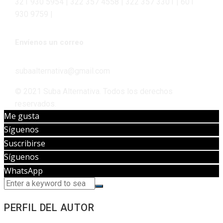
321 930 5954 | 322 357 4558 | 322 357 3301 | 601
930 9759 |
Envíenos un correo
subaalternativa@gmail.com
© 2021 Suba Alternativa. Todos los derechos
reservados.
Me gusta
Síguenos
Suscribirse
Síguenos
WhatsApp
PERFIL DEL AUTOR