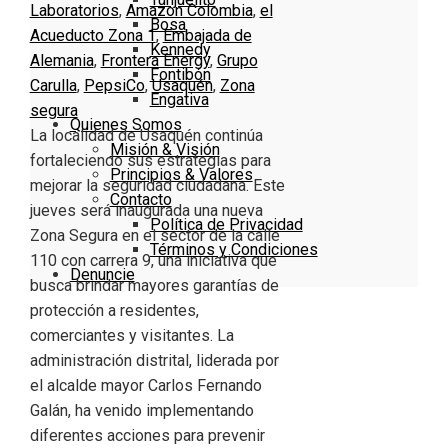
Laboratorios
,
Amazon Colombia
,
el
Bosa
Acueducto Zona 1
,
Embajada de
Kennedy
Alemania
,
Frontera Energy
,
Grupo
Fontibón
Carulla
,
PepsiCo
,
Usaquén
,
Zona
Engativa
segura
Quienes Somos
La localidad de Usaquén continúa
Misión & Visión
fortaleciendo sus estrategias para
Principios & Valores
mejorar la seguridad ciudadana. Este
Contacto
jueves será inaugurada una nueva
Política de Privacidad
Zona Segura en el sector de la calle
Términos y Condiciones
110 con carrera 9, una iniciativa que
Denuncie
busca brindar mayores garantías de
protección a residentes,
comerciantes y visitantes. La
administración distrital, liderada por
el alcalde mayor Carlos Fernando
Galán, ha venido implementando
diferentes acciones para prevenir