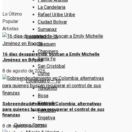
La Candelaria
Lo Último
Rafael Uribe Uribe
Popular
Ciudad Bolivar
Artistas
Sumapaz
Localidad 1 – 5
Usaquen
Chapinero
16 días desaparecida: buscan a Emily Michelle
Santa Fe
Jiménez en Bogotá
San Cristóbal
8 de agosto de 2026
Usme
Localidad 6 – 10
Tunjuelito
Bosa
Kennedy
Sobreendeudamiento en Colombia: alternativas
para quienes buscan recuperar el control de sus
Fontibón
finanzas
Engativa
Quienes Somos
8 de agosto de 2026