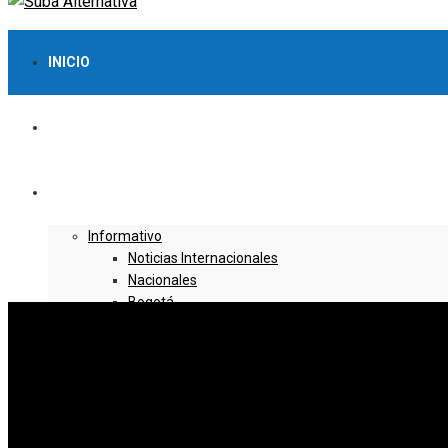
INICIO
LO MÁS VISTO
NOTICIAS
Informativo
Noticias Internacionales
Nacionales
Bogotá
Cundinamarca
Boyacá
Deportes
Deportes Locales
Deportes Nacionales
Deportes Internacionales