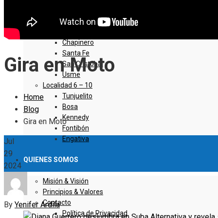
Sumapaz
Localidad 1 – 5
Usaquen
Chapinero
Santa Fe
Gira en Moto
San Cristóbal
Usme
Localidad 6 – 10
Tunjuelito
Home
Bosa
Blog
Kennedy
Gira en Moto
Fontibón
Engativa
Jul
29
QUIENES SOMOS
2024
Misión & Visión
Principios & Valores
Contacto
By
Yenifer Ardila
Política de Privacidad