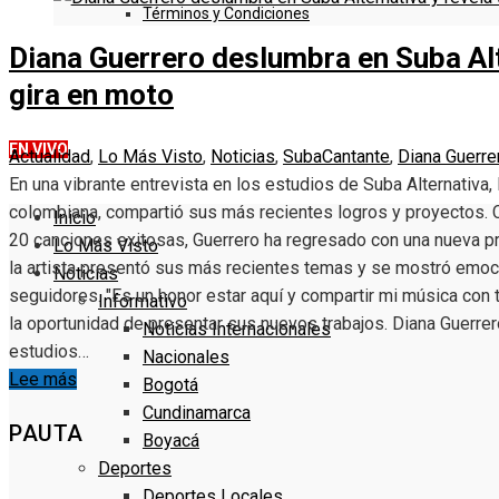
Términos y Condiciones
Diana Guerrero deslumbra en Suba Alte
DENUNCIE
gira en moto
EN VIVO
Actualidad
,
Lo Más Visto
,
Noticias
,
Suba
Cantante
,
Diana Guerre
En una vibrante entrevista en los estudios de Suba Alternativa,
colombiana, compartió sus más recientes logros y proyectos. 
Inicio
20 canciones exitosas, Guerrero ha regresado con una nueva pr
Lo Más Visto
la artista presentó sus más recientes temas y se mostró emo
Noticias
seguidores. "Es un honor estar aquí y compartir mi música con
Informativo
la oportunidad de presentar sus nuevos trabajos. Diana Guerrer
Noticias Internacionales
estudios…
Nacionales
Lee más
Bogotá
Cundinamarca
PAUTA
Boyacá
Deportes
Deportes Locales