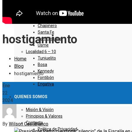
Sumapaz
Localidad 1 – 5
Usaquen
Chapinero
Santa Fe
hostigamiento
San Cristóbal
Usme
Localidad 6 – 10
Tunjuelito
Home
Bosa
Blog
Kennedy
hostigamiento
Fontibón
Engativa
Ene
22
QUIENES SOMOS
2024
Misión & Visión
Principios & Valores
Contacto
By
Wilson Castiblanco
Política de Privacidad