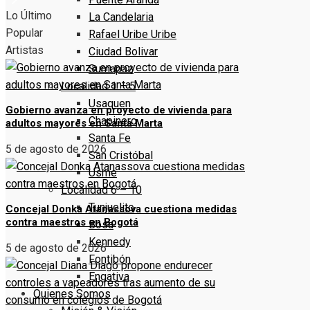
Lo Último
La Candelaria
Popular
Rafael Uribe Uribe
Artistas
Ciudad Bolivar
Sumapaz
Localidad 1 – 5
Usaquen
Gobierno avanza en proyecto de vivienda para
Chapinero
adultos mayores en Santa Marta
Santa Fe
5 de agosto de 2026
San Cristóbal
Usme
Localidad 6 – 10
Tunjuelito
Concejal Donka Atanassova cuestiona medidas
contra maestros en Bogotá
Bosa
Kennedy
5 de agosto de 2026
Fontibón
Engativa
Quienes Somos