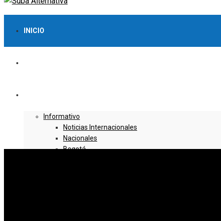
INICIO
LO MÁS VISTO
NOTICIAS
Informativo
Noticias Internacionales
Nacionales
Bogotá
Cundinamarca
Boyacá
Deportes
Deportes Locales
Deportes Nacionales
Deportes Internacionales