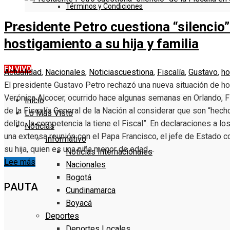
Términos y Condiciones
Presidente Petro cuestiona “silencio”
DENUNCIE
hostigamiento a su hija y familia
EN VIVO
Actualidad
,
Nacionales
,
Noticias
cuestiona
,
Fiscalía
,
Gustavo
,
ho
El presidente Gustavo Petro rechazó una nueva situación de hos
Verónica Alcocer, ocurrido hace algunas semanas en Orlando, Fl
Inicio
de la Fiscalía General de la Nación al considerar que son “hecho
Lo Más Visto
delito, la competencia la tiene el Fiscal”. En declaraciones a l
Noticias
una extensa reunión con el Papa Francisco, el jefe de Estado 
Informativo
su hija, quien es una niña menor de edad,…
Noticias Internacionales
Lee más
Nacionales
Bogotá
PAUTA
Cundinamarca
Boyacá
Deportes
Deportes Locales