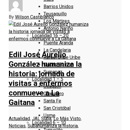
Barrios Unidos
Teusaquillo
By
Wilson Castiblanco
Los Mártires
Antonio Nariño
Localidad 16 – 20
Puente Aranda
La Candelaria
Edil José Aurelio
Rafael Uribe Uribe
González humaniza la
Ciudad Bolivar
Sumapaz
historia: jornada de
Localidad 1 – 5
visitas a enfermos
Usaquen
conmueve a La
Chapinero
Santa Fe
Gaitana
San Cristóbal
Usme
Actualidad
,
JAL Suba
,
Lo Más Visto
,
Localidad 6 – 10
Noticias
,
Suba
humaniza la historia
,
Tunjuelito