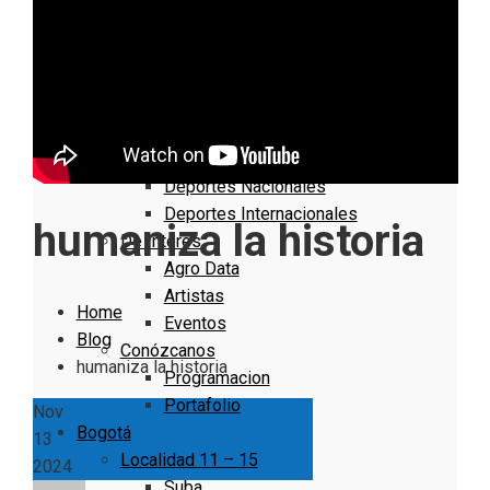
Nacionales
Bogotá
Cundinamarca
Boyacá
Deportes
Deportes Locales
Deportes Nacionales
Deportes Internacionales
humaniza la historia
De Interés
Agro Data
Artistas
Home
Eventos
Blog
Conózcanos
humaniza la historia
Programacion
Portafolio
Nov
Bogotá
13
Localidad 11 – 15
2024
Suba