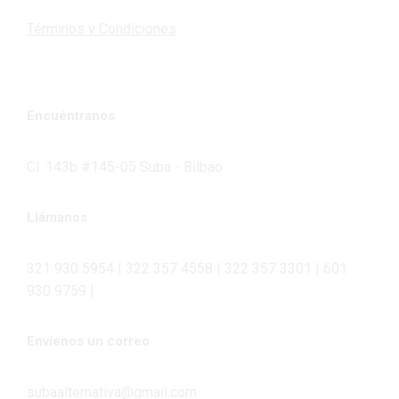
Términos y Condiciones
Encuéntranos
Cl. 143b #145-05 Suba - Bilbao
Llámanos
321 930 5954 | 322 357 4558 | 322 357 3301 | 601
930 9759 |
Envíenos un correo
subaalternativa@gmail.com