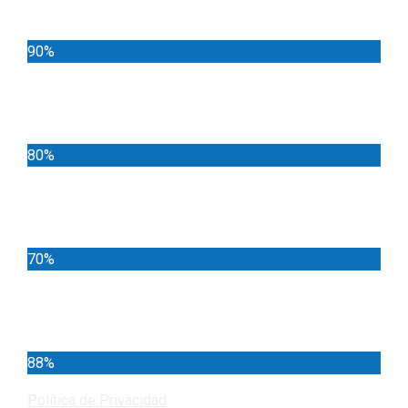
90%
Deportes
80%
Locales
70%
Cundinamarca
88%
Política de Privacidad