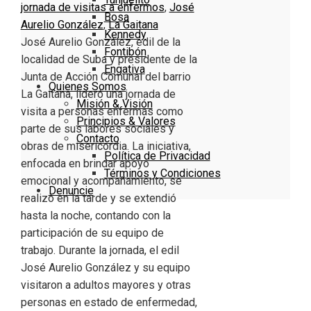
jornada de visitas a enfermos
,
José
Bosa
Aurelio González
,
La Gaitana
Kennedy
José Aurelio González, edil de la
Fontibón
localidad de Suba y presidente de la
Engativa
Junta de Acción Comunal del barrio
Quienes Somos
La Gaitana, lideró una jornada de
Misión & Visión
visita a personas enfermas como
Principios & Valores
parte de sus labores sociales y
Contacto
obras de misericordia. La iniciativa,
Política de Privacidad
enfocada en brindar apoyo
Términos y Condiciones
emocional y acompañamiento, se
Denuncie
realizó en la tarde y se extendió
hasta la noche, contando con la
participación de su equipo de
trabajo. Durante la jornada, el edil
José Aurelio González y su equipo
visitaron a adultos mayores y otras
personas en estado de enfermedad,