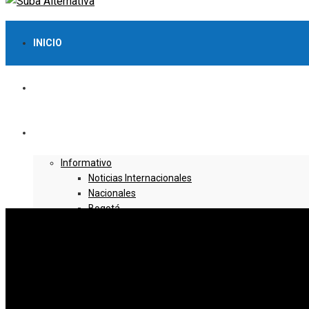
INICIO
LO MÁS VISTO
NOTICIAS
Informativo
Noticias Internacionales
Nacionales
Bogotá
Cundinamarca
Boyacá
Deportes
Deportes Locales
Deportes Nacionales
Deportes Internacionales