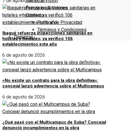
Misión & Visión
7 de agosto de 2026
Principios & Valores
Contacto
Política de Privacidad
Términos y Condiciones
Ibagué refuerza inspecciones sanitarias en
Denuncie
hoteles y hostales; ya verificó 106
establecimientos este año
6 de agosto de 2026
«No existe un contrato para la obra definitiva»:
concejal lanzó advertencia sobre el Multicampus
6 de agosto de 2026
¿Qué pasó con el Multicampus de Suba? Concejal
denunció incumplimientos en la obra