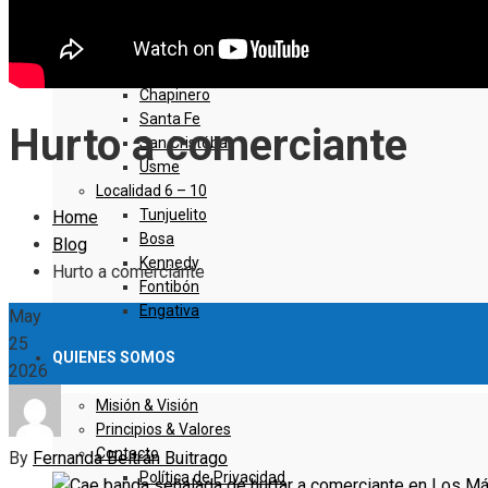
Sumapaz
Localidad 1 – 5
Usaquen
Chapinero
Santa Fe
Hurto a comerciante
San Cristóbal
Usme
Localidad 6 – 10
Tunjuelito
Home
Bosa
Blog
Kennedy
Hurto a comerciante
Fontibón
Engativa
May
25
QUIENES SOMOS
2026
Misión & Visión
Principios & Valores
Contacto
By
Fernanda Beltrán Buitrago
Política de Privacidad