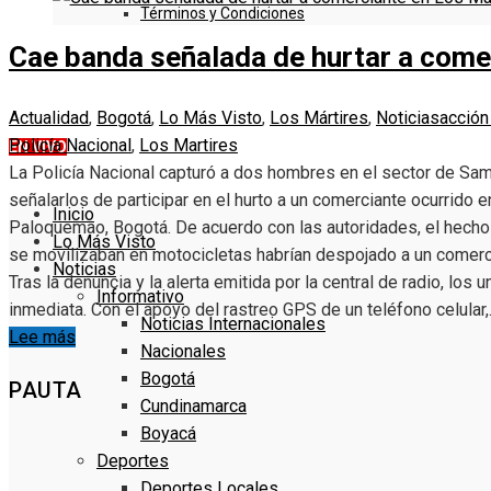
Términos y Condiciones
Cae banda señalada de hurtar a come
DENUNCIE
Actualidad
,
Bogotá
,
Lo Más Visto
,
Los Mártires
,
Noticias
acción 
Policía Nacional
,
Los Martires
EN VIVO
La Policía Nacional capturó a dos hombres en el sector de Sam
señalarlos de participar en el hurto a un comerciante ocurrido e
Inicio
Paloquemao, Bogotá. De acuerdo con las autoridades, el hecho 
Lo Más Visto
se movilizaban en motocicletas habrían despojado a un comerci
Noticias
Tras la denuncia y la alerta emitida por la central de radio, lo
Informativo
inmediata. Con el apoyo del rastreo GPS de un teléfono celular
Noticias Internacionales
Lee más
Nacionales
Bogotá
PAUTA
Cundinamarca
Boyacá
Deportes
Deportes Locales