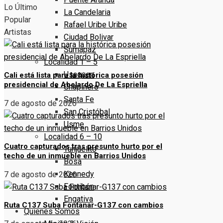
Lo Último
La Candelaria
Popular
Rafael Uribe Uribe
Artistas
Ciudad Bolivar
Sumapaz
Localidad 1 – 5
Usaquen
Cali está lista para la histórica posesión
presidencial de Abelardo De La Espriella
Chapinero
Santa Fe
7 de agosto de 2026
San Cristóbal
Usme
Localidad 6 – 10
Cuatro capturados tras presunto hurto por el
Tunjuelito
techo de un inmueble en Barrios Unidos
Bosa
Kennedy
7 de agosto de 2026
Fontibón
Engativa
Ruta C137 Suba Fontanar-G137 con cambios
Quienes Somos