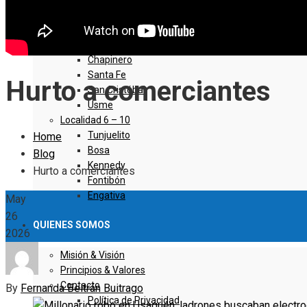
Sumapaz
Localidad 1 – 5
Usaquen
Chapinero
Santa Fe
Hurto a comerciantes
San Cristóbal
Usme
Localidad 6 – 10
Tunjuelito
Home
Bosa
Blog
Kennedy
Hurto a comerciantes
Fontibón
Engativa
May
26
QUIENES SOMOS
2026
Misión & Visión
Principios & Valores
Contacto
By
Fernanda Beltrán Buitrago
Política de Privacidad