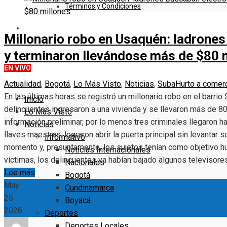
Términos y Condiciones
DENUNCIE
Millonario robo en Usaquén: ladrone
y terminaron llevándose más de $80 
EN VIVO
Actualidad
,
Bogotá
,
Lo Más Visto
,
Noticias
,
Suba
Hurto a comer
En las últimas horas se registró un millonario robo en el barrio
Inicio
delincuentes ingresaron a una vivienda y se llevaron más de 8
Lo Más Visto
información preliminar, por lo menos tres criminales llegaron ha
Noticias
llaves maestras, lograron abrir la puerta principal sin levanta
Informativo
momento y, presuntamente, los sujetos tenían como objetivo h
Noticias Internacionales
víctimas, los delincuentes ya habían bajado algunos televisore
Nacionales
Lee más
Bogotá
May
Cundinamarca
25
Boyacá
2026
Deportes
Deportes Locales