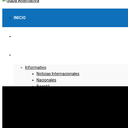
INICIO
LO MÁS VISTO
NOTICIAS
Informativo
Noticias Internacionales
Nacionales
Bogotá
Cundinamarca
Boyacá
Deportes
Deportes Locales
Deportes Nacionales
Deportes Internacionales