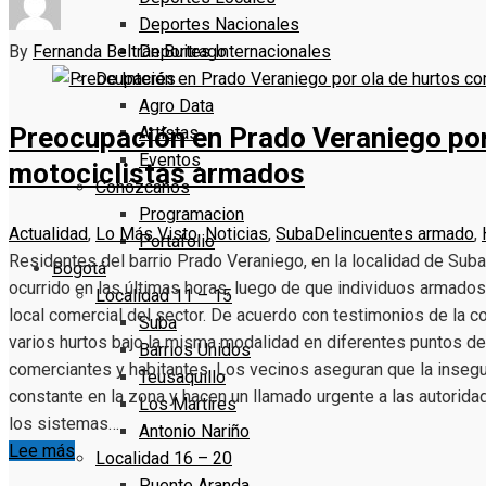
Deportes Nacionales
By
Fernanda Beltrán Buitrago
Deportes Internacionales
De Interés
Agro Data
Preocupación en Prado Veraniego por
Artistas
Eventos
motociclistas armados
Conózcanos
Programacion
Actualidad
,
Lo Más Visto
,
Noticias
,
Suba
Delincuentes armado
,
Portafolio
Residentes del barrio Prado Veraniego, en la localidad de Sub
Bogotá
ocurrido en las últimas horas, luego de que individuos armado
Localidad 11 – 15
local comercial del sector. De acuerdo con testimonios de la 
Suba
varios hurtos bajo la misma modalidad en diferentes puntos de
Barrios Unidos
comerciantes y habitantes. Los vecinos aseguran que la insegu
Teusaquillo
constante en la zona y hacen un llamado urgente a las autoridad
Los Mártires
los sistemas…
Antonio Nariño
Lee más
Localidad 16 – 20
Puente Aranda