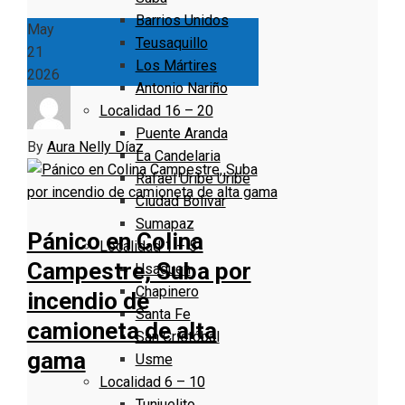
Barrios Unidos
May
Teusaquillo
21
Los Mártires
2026
Antonio Nariño
Localidad 16 – 20
Puente Aranda
By
Aura Nelly Díaz
La Candelaria
Rafael Uribe Uribe
Ciudad Bolivar
Sumapaz
Pánico en Colina
Localidad 1 – 5
Campestre, Suba por
Usaquen
Chapinero
incendio de
Santa Fe
camioneta de alta
San Cristóbal
gama
Usme
Localidad 6 – 10
Tunjuelito