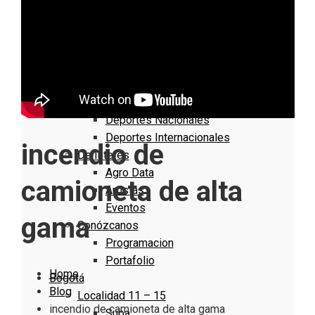
Nacionales
Bogotá
Cundinamarca
Boyacá
Deportes
Deportes Locales
Deportes Nacionales
Deportes Internacionales
incendio de
De Interés
Agro Data
camioneta de alta
Artistas
Eventos
gama
Conózcanos
Programacion
Portafolio
Home
Bogotá
Blog
Localidad 11 – 15
incendio de camioneta de alta gama
Suba