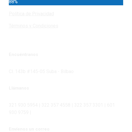
88%
Política de Privacidad
Términos y Condiciones
Encuéntranos
Cl. 143b #145-05 Suba - Bilbao
Llámanos
321 930 5954 | 322 357 4558 | 322 357 3301 | 601
930 9759 |
Envíenos un correo