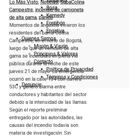
Lo Más Visto
,
Noticias
,
Suba
Colina
Bosa
Campestre
,
incendio de camioneta
Kennedy
de alta gama
,
pánico
Fontibón
Momentos de angustia vivieron los
Engativa
residentes del barrio Colina
Quienes Somos
Campestre, en el norte de Bogotá,
Misión & Visión
luego de que un vehículo de alta
Principios & Valores
gama se incendiara en plena vía
Contacto
pública durante la noche de este
Política de Privacidad
jueves 21 de mayo. La emergencia
Términos y Condiciones
ocurrió en la calle 134 con carrera
Denuncie
53C y generó alarma entre
conductores y habitantes del sector
debido a la intensidad de las llamas.
Según el reporte preliminar
entregado por las autoridades, las
causas del incendio todavía son
materia de investigación. Sin