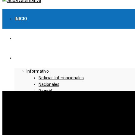
INICIO
LO MÁS VISTO
NOTICIAS
Informativo
Noticias Internacionales
Nacionales
Bogotá
Cundinamarca
Boyacá
Deportes
Deportes Locales
Deportes Nacionales
Deportes Internacionales