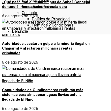
Misión & Visión
¿Qué pasó con el Multicampus de Suba? Concejal
Principios & Valores
denunció incumplimientos en la obra
Contacto
6 de agosto de 2026
Política de Privacidad
Términos y Condiciones
Denuncie
Autoridades asestaron golpe a la minería ilegal en
Chaparral y afectaron millonarias rentas
criminales
6 de agosto de 2026
Comunidades de Cundinamarca recibirán más
sistemas para almacenar aguas lluvias ante la
llegada de El Niño
6 de agosto de 2026