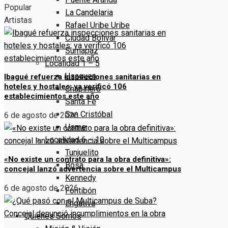
Popular
La Candelaria
Artistas
Rafael Uribe Uribe
Ciudad Bolivar
Sumapaz
Localidad 1 – 5
Usaquen
Ibagué refuerza inspecciones sanitarias en
hoteles y hostales; ya verificó 106
Chapinero
establecimientos este año
Santa Fe
San Cristóbal
6 de agosto de 2026
Usme
Localidad 6 – 10
Tunjuelito
«No existe un contrato para la obra definitiva»:
Bosa
concejal lanzó advertencia sobre el Multicampus
Kennedy
6 de agosto de 2026
Fontibón
Engativa
Quienes Somos