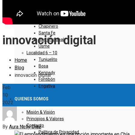
Sumapaz
Localidad 1 – 5
Usaquen
Chapinero
Santa Fe
innovación digital
San Cristóbal
Usme
Localidad 6 – 10
Tunjuelito
Home
Bosa
Blog
Kennedy
innovación digital
Fontibón
Engativa
Feb
10
QUIENES SOMOS
2022
Misión & Visión
Principios & Valores
Contacto
By
Aura Nelly Díaz
Política de Privacidad