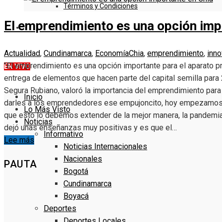
Términos y Condiciones
El emprendimiento es una opción imp
DENUNCIE
Actualidad
,
Cundinamarca
,
Economía
Chia
,
emprendimiento
,
inno
"El emprendimiento es una opción importante para el aparato pro
EN VIVO
entrega de elementos que hacen parte del capital semilla para
Segura Rubiano, valoró la importancia del emprendimiento para 
Inicio
darles a los emprendedores ese empujoncito, hoy empezamos a c
Lo Más Visto
que esto lo debemos extender de la mejor manera, la pandemia
Noticias
dejó unas enseñanzas muy positivas y es que el…
Informativo
Lee más
Noticias Internacionales
Nacionales
PAUTA
Bogotá
Cundinamarca
Boyacá
Deportes
Deportes Locales