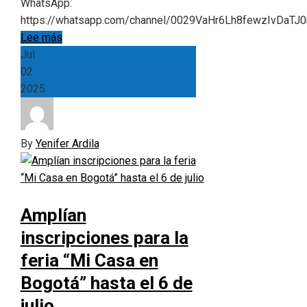
WhatsApp:
https://whatsapp.com/channel/0029VaHr6Lh8fewzIvDaTJ0
Lee más
Jul
02
2025
By
Yenifer Ardila
Amplían
inscripciones para la
feria “Mi Casa en
Bogotá” hasta el 6 de
julio