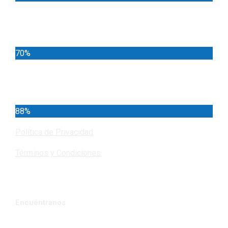
Locales
70%
Cundinamarca
88%
Política de Privacidad
Términos y Condiciones
Encuéntranos