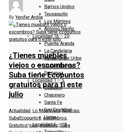
Barrios Unidos
Teusaquillo
By
Yenifer Ardila
Los Mártires
Antonio Nariño
Localidad 16 – 20
Puente Aranda
La Candelaria
¿Tienes muebles
Rafael Uribe Uribe
viejos o escombros?
Ciudad Bolivar
Sumapaz
Suba tiene Ecopuntos
Localidad 1 – 5
gratuitos para ti este
Usaquen
julio
Chapinero
Santa Fe
San Cristóbal
Actualidad
,
Lo Más Visto
,
Noticias
,
Usme
Suba
Ecopuntos
,
escombros
,
Localidad 6 – 10
Gratuitos
,
julio
,
muebles
,
Suba
Tunjuelito