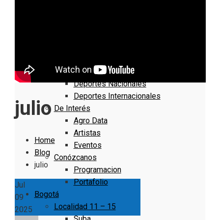
Nacionales
Bogotá
Cundinamarca
Boyacá
Deportes
Deportes Locales
Deportes Nacionales
Deportes Internacionales
julio
De Interés
Agro Data
Artistas
Home
Eventos
Blog
Conózcanos
julio
Programacion
Portafolio
Jul
Bogotá
09
Localidad 11 – 15
2025
Suba