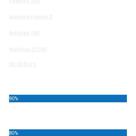
Eventos
203
Nuestro Equipo
2
Artistas
188
Noticias
21330
RESEÑAS
Noticias
90%
Deportes
80%