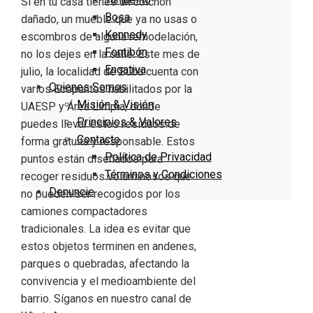
Si en tu casa tienes un colchón
Bosa
dañado, un mueble que ya no usas o
Kennedy
escombros de alguna remodelación,
Fontibón
no los dejes en la calle. Este mes de
Engativa
julio, la localidad de Suba cuenta con
Quienes Somos
varios Ecopuntos habilitados por la
Misión & Visión
UAESP y Área Limpia, donde
Principios & Valores
puedes llevar estos residuos de
Contacto
forma gratuita y responsable. Estos
Política de Privacidad
puntos están diseñados para
Términos y Condiciones
recoger residuos voluminosos que
Denuncie
no pueden ser recogidos por los
camiones compactadores
tradicionales. La idea es evitar que
estos objetos terminen en andenes,
parques o quebradas, afectando la
convivencia y el medioambiente del
barrio. Síganos en nuestro canal de