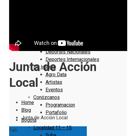
Nacionales
Bogotá
Cundinamarca
Boyacá
Deportes
Deportes Locales
Deportes Nacionales
Deportes Internacionales
Junta de Acción
De Interés
Agro Data
Local
Artistas
Eventos
Conózcanos
Home
Programacion
Blog
Portafolio
Junta de Acción Local
Bogotá
Localidad 11 – 15
Feb
Suba