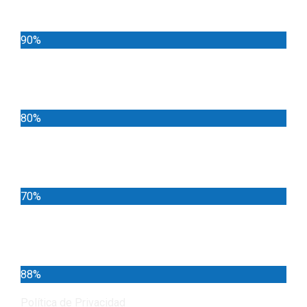
Noticias
90%
Deportes
80%
Locales
70%
Cundinamarca
88%
Política de Privacidad