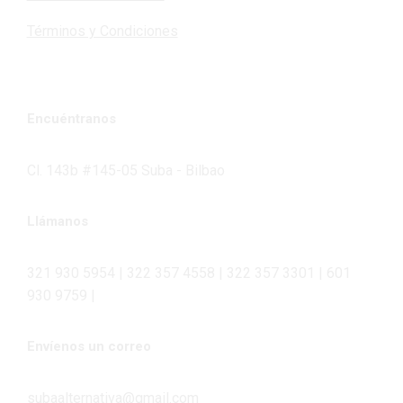
Términos y Condiciones
Encuéntranos
Cl. 143b #145-05 Suba - Bilbao
Llámanos
321 930 5954 | 322 357 4558 | 322 357 3301 | 601
930 9759 |
Envíenos un correo
subaalternativa@gmail.com