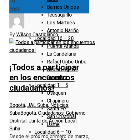
19
Barrios Unidos
2020
Teusaquillo
Los Mártires
Antonio Nariño
By
Wilson Castiblanco
Localidad 16 – 20
Puente Aranda
La Candelaria
Rafael Uribe Uribe
¡Todos a participar
Ciudad Bolivar
en los encuentros
Sumapaz
Localidad 1 – 5
ciudadanos!
Usaquen
Chapinero
Bogotá
,
JAL Suba
,
Noticias
,
Santa Fe
Suba
Bogotá
,
Ciudadanos
,
Gobierno
San Cristóbal
Distrital
,
Junta de Acción Local
,
Usme
Suba
Localidad 6 – 10
Desde el próximo primero de marzo,
Tunjuelito