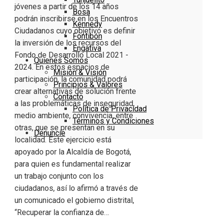
jóvenes a partir de los 14 años
Bosa
podrán inscribirse en los Encuentros
Kennedy
Ciudadanos cuyo objetivo es definir
Fontibón
la inversión de los recursos del
Engativa
Fondo de Desarrollo Local 2021 -
Quienes Somos
2024. En estos espacios de
Misión & Visión
participación, la comunidad podrá
Principios & Valores
crear alternativas de solución frente
Contacto
a las problemáticas de inseguridad,
Política de Privacidad
medio ambiente, convivencia, entre
Términos y Condiciones
otras, que se presentan en su
Denuncie
localidad. Este ejercicio está
apoyado por la Alcaldía de Bogotá,
para quien es fundamental realizar
un trabajo conjunto con los
ciudadanos, así lo afirmó a través de
un comunicado el gobierno distrital,
“Recuperar la confianza de…