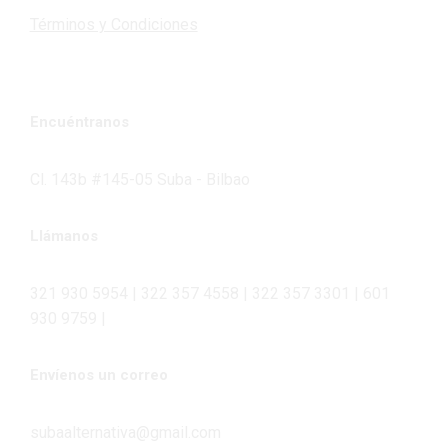
Términos y Condiciones
Encuéntranos
Cl. 143b #145-05 Suba - Bilbao
Llámanos
321 930 5954 | 322 357 4558 | 322 357 3301 | 601
930 9759 |
Envíenos un correo
subaalternativa@gmail.com