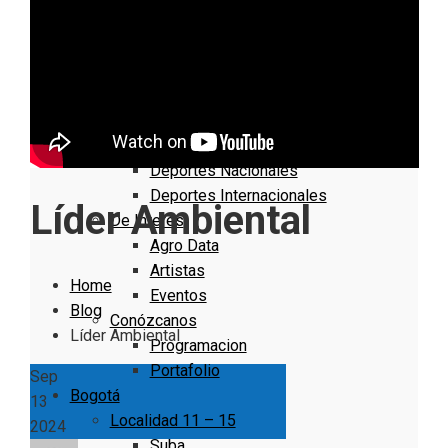
Nacionales
Bogotá
Cundinamarca
Boyacá
Deportes
Deportes Locales
Deportes Nacionales
Deportes Internacionales
Líder Ambiental
De Interés
Agro Data
Artistas
Home
Eventos
Blog
Conózcanos
Líder Ambiental
Programacion
Portafolio
Sep
Bogotá
13
Localidad 11 – 15
2024
Suba