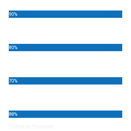
90%
Deportes
80%
Locales
70%
Cundinamarca
88%
Política de Privacidad