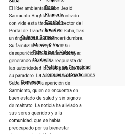
Suba
Bosa
El líder ambiental Milton Jesid
Kennedy
Sarmiento Bogotá fue encontrado
Fontibón
con vida esta tarde en el sector del
Engativa
Portal de Transmilenio de Suba, tras
Quienes Somos
un angustioso día de incertidumbre.
Misión & Visión
Su familia había reportado su
Principios & Valores
desaparición en la mañana de ayer,
Contacto
generando una rápida respuesta de
Política de Privacidad
las autoridades locales para dar con
Términos y Condiciones
su paradero. La Alcaldía Local de
Denuncie
Suba confirmó la aparición de
Sarmiento, quien se encuentra en
buen estado de salud y sin signos
de maltrato. La noticia ha aliviado a
sus seres queridos y a la
comunidad, que se había
preocupado por su bienestar