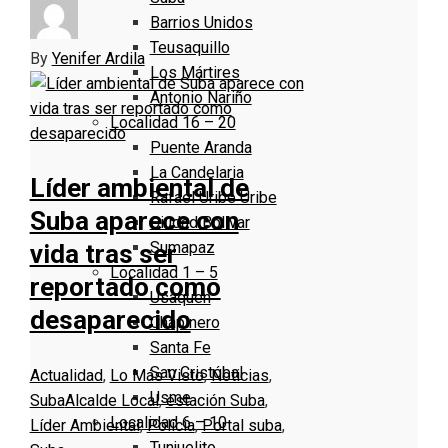
Barrios Unidos
Teusaquillo
By
Yenifer Ardila
Los Mártires
Antonio Nariño
Localidad 16 – 20
Puente Aranda
La Candelaria
Líder ambiental de
Rafael Uribe Uribe
Suba aparece con
Ciudad Bolivar
Sumapaz
vida tras ser
Localidad 1 – 5
reportado como
Usaquen
desaparecido
Chapinero
Santa Fe
San Cristóbal
Actualidad
,
Lo Más Visto
,
Noticias
,
Usme
Suba
Alcalde Local
,
estación Suba
,
Localidad 6 – 10
Líder Ambiental
,
Polícia
,
Portal suba
,
Tunjuelito