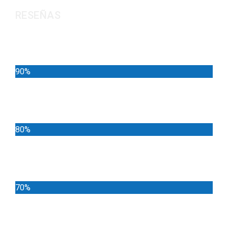
RESEÑAS
Noticias
90%
Deportes
80%
Locales
70%
Cundinamarca