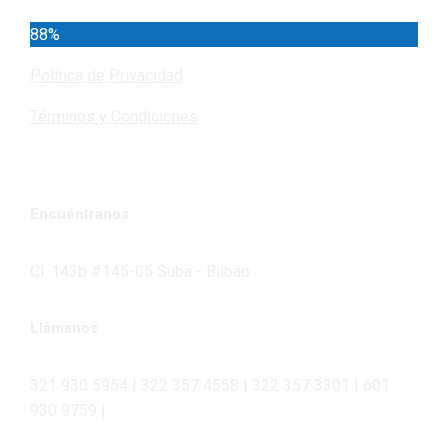
88%
Política de Privacidad
Términos y Condiciones
Encuéntranos
Cl. 143b #145-05 Suba - Bilbao
Llámanos
321 930 5954 | 322 357 4558 | 322 357 3301 | 601
930 9759 |