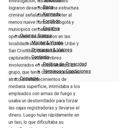
investigación, las autoridades
Bosa
lograron desarticular una estructura
Kennedy
criminal señalada de cometer al
Fontibón
menos nueve hurtos en Bogotá y
Engativa
municipios cercanos. Los
Quienes Somos
operativos se realizaron en las
Misión & Visión
localidades de Rafael Uribe Uribe y
Principios & Valores
San Cristóbal, donde fueron
Contacto
capturados cinco hombres
Política de Privacidad
involucrados en estos atracos. El
Términos y Condiciones
grupo, que tenía como modalidad el
Denuncie
atraco a establecimientos de
mediana superficie, intimidaba a los
empleados con armas de fuego y
usaba un destornillador para forzar
las cajas registradoras y llevarse el
dinero. Luego huían rápidamente en
un taxi, lo que dificultaba su