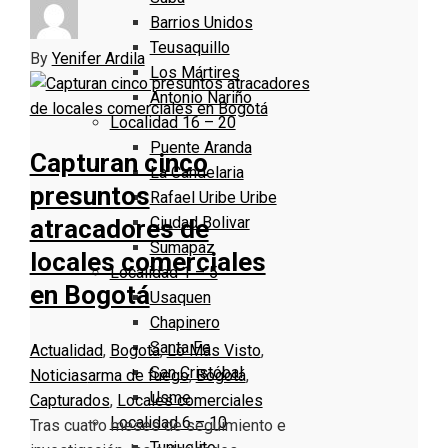
Barrios Unidos
Teusaquillo
By
Yenifer Ardila
Los Mártires
Antonio Nariño
Localidad 16 – 20
Puente Aranda
Capturan cinco
La Candelaria
presuntos
Rafael Uribe Uribe
Ciudad Bolivar
atracadores de
Sumapaz
locales comerciales
Localidad 1 – 5
en Bogotá
Usaquen
Chapinero
Santa Fe
Actualidad
,
Bogotá
,
Lo Más Visto
,
San Cristóbal
Noticias
arma de fuego
,
Bogotá
,
Usme
Capturados
,
Locales comerciales
Localidad 6 – 10
Tras cuatro meses de seguimiento e
Tunjuelito