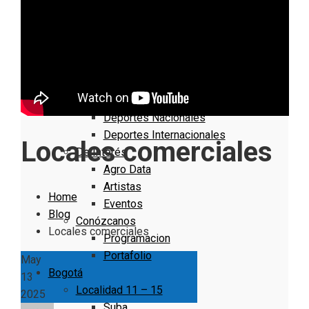
Nacionales
Bogotá
Cundinamarca
Boyacá
Deportes
Deportes Locales
Deportes Nacionales
Deportes Internacionales
Locales comerciales
De Interés
Agro Data
Artistas
Home
Eventos
Blog
Conózcanos
Locales comerciales
Programacion
Portafolio
May
Bogotá
13
Localidad 11 – 15
2025
Suba