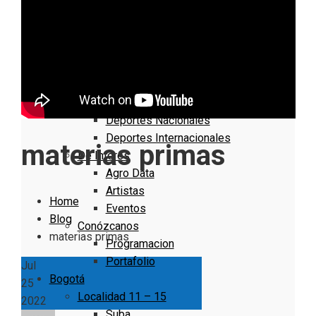
Nacionales
Bogotá
Cundinamarca
Boyacá
Deportes
Deportes Locales
Deportes Nacionales
Deportes Internacionales
materias primas
De Interés
Agro Data
Artistas
Home
Eventos
Blog
Conózcanos
materias primas
Programacion
Portafolio
Jul
Bogotá
25
Localidad 11 – 15
2022
Suba