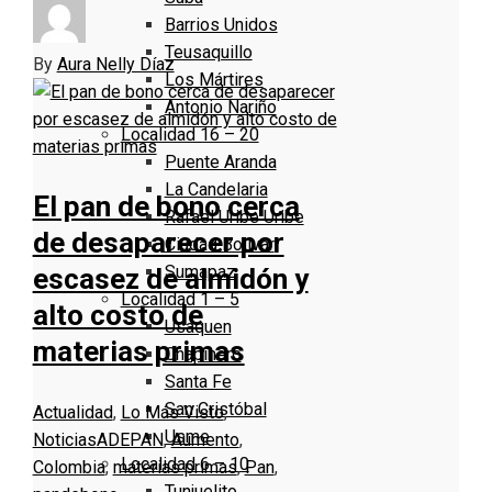
Barrios Unidos
Teusaquillo
By
Aura Nelly Díaz
Los Mártires
Antonio Nariño
Localidad 16 – 20
Puente Aranda
La Candelaria
El pan de bono cerca
Rafael Uribe Uribe
de desaparecer por
Ciudad Bolivar
Sumapaz
escasez de almidón y
Localidad 1 – 5
alto costo de
Usaquen
materias primas
Chapinero
Santa Fe
San Cristóbal
Actualidad
,
Lo Más Visto
,
Usme
Noticias
ADEPAN
,
Aumento
,
Localidad 6 – 10
Colombia
,
materias primas
,
Pan
,
Tunjuelito