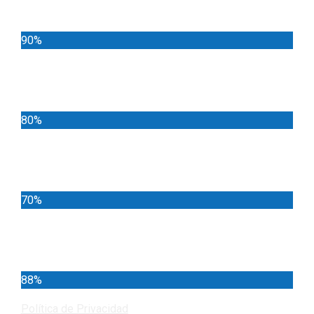
Noticias
90%
Deportes
80%
Locales
70%
Cundinamarca
88%
Política de Privacidad