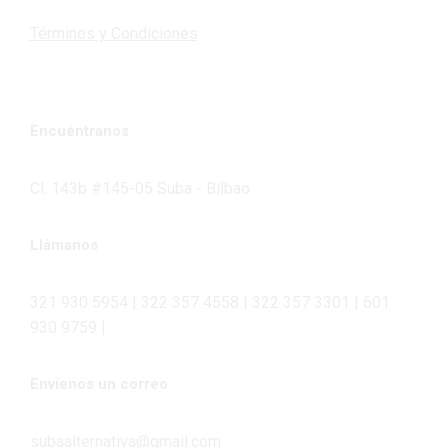
Términos y Condiciones
Encuéntranos
Cl. 143b #145-05 Suba - Bilbao
Llámanos
321 930 5954 | 322 357 4558 | 322 357 3301 | 601
930 9759 |
Envíenos un correo
subaalternativa@gmail.com