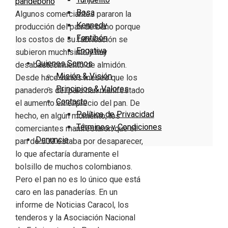
pandebono
Bosa
Algunos comerciantes pararon la
Kennedy
producción del pan de bono porque
Fontibón
los costos de su fabricación se
Engativa
subieron muchísimo y hay
Quienes Somos
desabastecimiento de almidón.
Misión & Visión
Desde hace varios meses que los
Principios & Valores
panaderos del país han manifestado
Contacto
el aumento en el precio del pan. De
Política de Privacidad
hecho, en algún momento, los
Términos y Condiciones
comerciantes manifestaron que el
Denuncie
pan de 500 estaba por desaparecer,
lo que afectaría duramente el
bolsillo de muchos colombianos.
Pero el pan no es lo único que está
caro en las panaderías. En un
informe de Noticias Caracol, los
tenderos y la Asociación Nacional