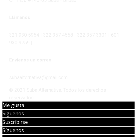
Cl. 143b #145-05 Suba - Bilbao
Llámanos
321 930 5954 | 322 357 4558 | 322 357 3301 | 601
930 9759 |
Envíenos un correo
subaalternativa@gmail.com
© 2021 Suba Alternativa. Todos los derechos
reservados.
Me gusta
Síguenos
Suscribirse
Síguenos