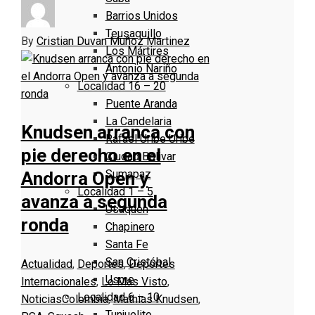
Barrios Unidos
Teusaquillo
By
Cristian Duvan Muñoz Martinez
Los Mártires
Antonio Nariño
Localidad 16 – 20
Puente Aranda
La Candelaria
Knudsen arranca con
Rafael Uribe Uribe
pie derecho en el
Ciudad Bolivar
Sumapaz
Andorra Open y
Localidad 1 – 5
avanza a segunda
Usaquen
ronda
Chapinero
Santa Fe
San Cristóbal
Actualidad
,
Deportes
,
Deportes
Usme
Internacionales
,
Lo Más Visto
,
Localidad 6 – 10
Noticias
Colombia
,
Mathias Knudsen
,
Tunjuelito