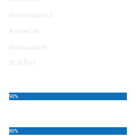
Nuestro Equipo
2
Artistas
188
Noticias
21336
RESEÑAS
Noticias
90%
Deportes
80%