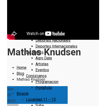
Nacionales
Bogotá
Cundinamarca
Boyacá
Deportes
Deportes Locales
Deportes Nacionales
Deportes Internacionales
Mathias Knudsen
De Interés
Agro Data
Artistas
Home
Eventos
Blog
Conózcanos
Mathias Knudsen
Programacion
Portafolio
Nov
Bogotá
05
Localidad 11 – 15
2025
Suba