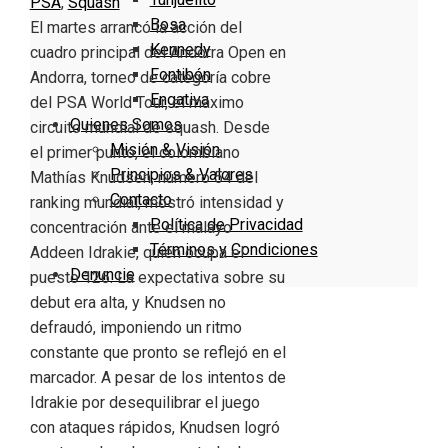
PSA
,
Squash
Bosa
El martes arrancó la acción del
Kennedy
cuadro principal del Andorra Open en
Fontibón
Andorra, torneo de categoría cobre
Engativa
del PSA World Tour, el máximo
Quienes Somos
circuito mundial de squash. Desde
Misión & Visión
el primer punto, el colombiano
Principios & Valores
Mathías Knudsen, número 54 del
Contacto
ranking mundial, mostró intensidad y
Política de Privacidad
concentración ante el malayo
Términos y Condiciones
Addeen Idrakie, quien ocupa el
Denuncie
puesto 126. La expectativa sobre su
debut era alta, y Knudsen no
defraudó, imponiendo un ritmo
constante que pronto se reflejó en el
marcador. A pesar de los intentos de
Idrakie por desequilibrar el juego
con ataques rápidos, Knudsen logró