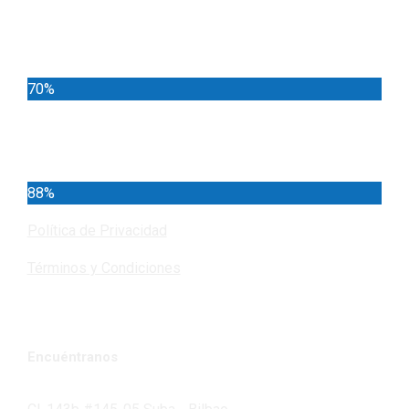
Locales
70%
Cundinamarca
88%
Política de Privacidad
Términos y Condiciones
Encuéntranos