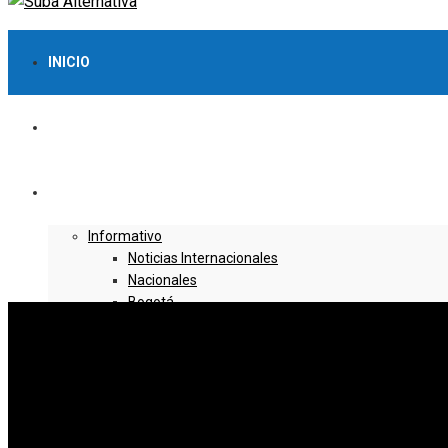
INICIO
LO MÁS VISTO
NOTICIAS
Informativo
Noticias Internacionales
Nacionales
Bogotá
Cundinamarca
Boyacá
Deportes
Deportes Locales
Deportes Nacionales
Deportes Internacionales