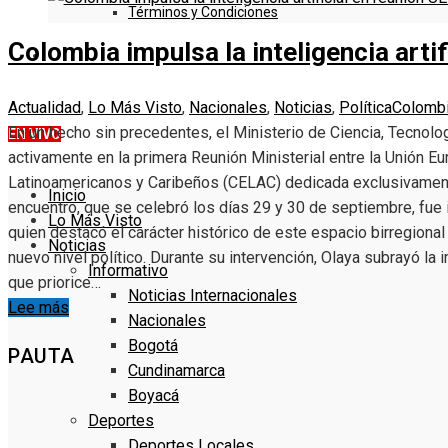
Términos y Condiciones
Colombia impulsa la inteligencia art
DENUNCIE
Actualidad
,
Lo Más Visto
,
Nacionales
,
Noticias
,
Política
Colomb
En un hecho sin precedentes, el Ministerio de Ciencia, Tecnolo
EN VIVO
activamente en la primera Reunión Ministerial entre la Unión 
Latinoamericanos y Caribeños (CELAC) dedicada exclusivamente a
Inicio
encuentro, que se celebró los días 29 y 30 de septiembre, fue
Lo Más Visto
quien destacó el carácter histórico de este espacio birregional 
Noticias
nuevo nivel político. Durante su intervención, Olaya subrayó la
Informativo
que priorice…
Noticias Internacionales
Lee más
Nacionales
Bogotá
PAUTA
Cundinamarca
Boyacá
Deportes
Deportes Locales