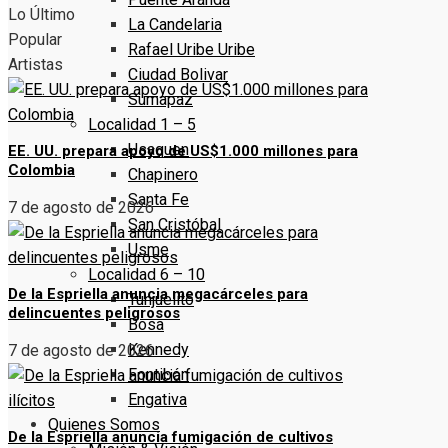
Lo Último
La Candelaria
Popular
Rafael Uribe Uribe
Artistas
Ciudad Bolivar
Sumapaz
Localidad 1 – 5
Usaquen
EE. UU. prepara apoyo de US$1.000 millones para
Colombia
Chapinero
Santa Fe
7 de agosto de 2026
San Cristóbal
Usme
Localidad 6 – 10
De la Espriella anuncia megacárceles para
Tunjuelito
delincuentes peligrosos
Bosa
Kennedy
7 de agosto de 2026
Fontibón
Engativa
Quienes Somos
De la Espriella anuncia fumigación de cultivos