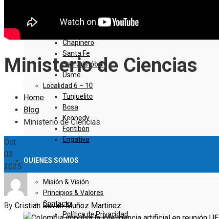
Sumapaz
Localidad 1 – 5
Usaquen
Chapinero
Santa Fe
Ministerio de Ciencias
San Cristóbal
Usme
Localidad 6 – 10
Tunjuelito
Home
Bosa
Blog
Kennedy
Ministerio de Ciencias
Fontibón
Engativa
Oct
03
QUIENES SOMOS
2025
Misión & Visión
Principios & Valores
Contacto
By
Cristian Duvan Muñoz Martinez
Política de Privacidad