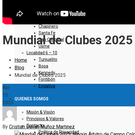
Sumapaz
Localidad 1 – 5
Usaquen
Chapinero
Santa Fe
Mundial de Clubes 2025
San Cristóbal
Usme
Localidad 6 – 10
Tunjuelito
Home
Bosa
Blog
Kennedy
Mundial de Clubes 2025
Fontibón
Engativa
Abr
15
QUIENES SOMOS
2025
Misión & Visión
Principios & Valores
Contacto
By
Cristian Duvan Muñoz Martinez
Política de Privacidad