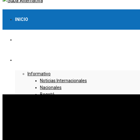
INICIO
LO MÁS VISTO
NOTICIAS
Informativo
Noticias Internacionales
Nacionales
Bogotá
Cundinamarca
Boyacá
Deportes
Deportes Locales
Deportes Nacionales
Deportes Internacionales