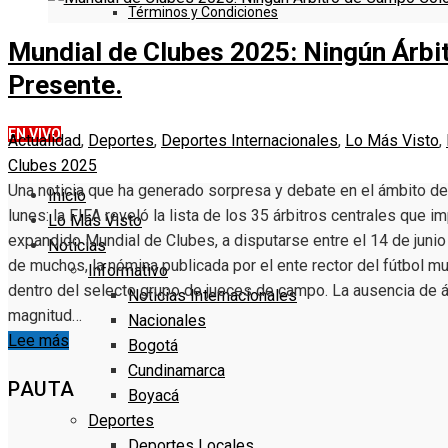
Términos y Condiciones
Mundial de Clubes 2025: Ningún Árb
DENUNCIE
Presente.
EN VIVO
Actualidad
,
Deportes
,
Deportes Internacionales
,
Lo Más Visto
,
Clubes 2025
Una noticia que ha generado sorpresa y debate en el ámbito de
Inicio
lunes: la FIFA reveló la lista de los 35 árbitros centrales que im
Lo Más Visto
expandido Mundial de Clubes, a disputarse entre el 14 de junio 
Noticias
de muchos, la nómina publicada por el ente rector del fútbol m
Informativo
dentro del selecto grupo de jueces de campo. La ausencia de á
Noticias Internacionales
magnitud…
Nacionales
Lee más
Bogotá
Cundinamarca
PAUTA
Boyacá
Deportes
Deportes Locales