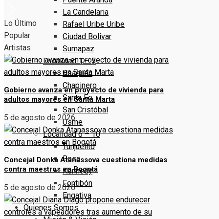
La Candelaria
Lo Último
Rafael Uribe Uribe
Popular
Ciudad Bolivar
Artistas
Sumapaz
Localidad 1 – 5
Usaquen
Chapinero
Gobierno avanza en proyecto de vivienda para
Santa Fe
adultos mayores en Santa Marta
San Cristóbal
5 de agosto de 2026
Usme
Localidad 6 – 10
Tunjuelito
Bosa
Concejal Donka Atanassova cuestiona medidas
contra maestros en Bogotá
Kennedy
Fontibón
5 de agosto de 2026
Engativa
Quienes Somos