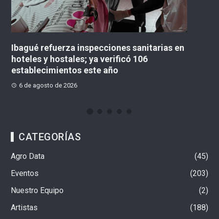
Ibagué refuerza inspecciones sanitarias en
«N
hoteles y hostales; ya verificó 106
c
establecimientos este año
M
6 de agosto de 2026
CATEGORÍAS
Agro Data
45
Eventos
203
Nuestro Equipo
2
Artistas
188