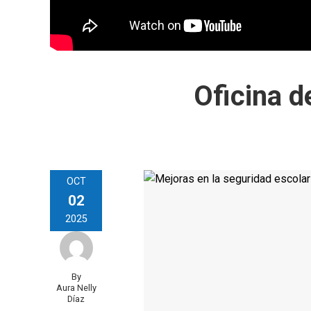
Oficina d
OCT
02
2025
By
Aura Nelly
Díaz