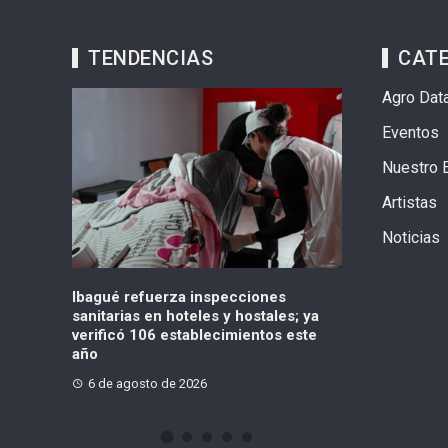
TENDENCIAS
CAT
Agro Dat
Eventos
Nuestro 
Artistas
Noticias
nes
«No existe un contrato para la obra
¿Qué pasó co
ales; ya
definitiva»: concejal lanzó
Suba? Concej
os este
advertencia sobre el Multicampus
incumplimient
6 de agosto de 2026
6 de agosto 