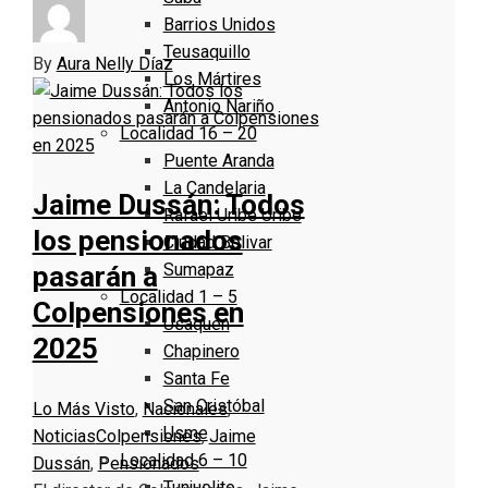
Barrios Unidos
Teusaquillo
By
Aura Nelly Díaz
Los Mártires
Antonio Nariño
Localidad 16 – 20
Puente Aranda
La Candelaria
Jaime Dussán: Todos
Rafael Uribe Uribe
los pensionados
Ciudad Bolivar
Sumapaz
pasarán a
Localidad 1 – 5
Colpensiones en
Usaquen
2025
Chapinero
Santa Fe
San Cristóbal
Lo Más Visto
,
Nacionales
,
Usme
Noticias
Colpensiones
,
Jaime
Localidad 6 – 10
Dussán
,
Pensionados
Tunjuelito