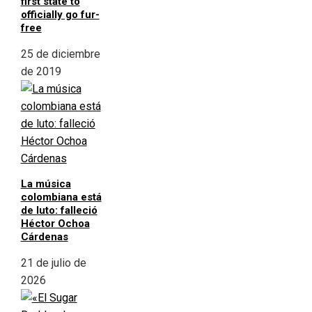
first state to
officially go fur-
free
25 de diciembre
de 2019
La música
colombiana está
de luto: falleció
Héctor Ochoa
Cárdenas
21 de julio de
2026