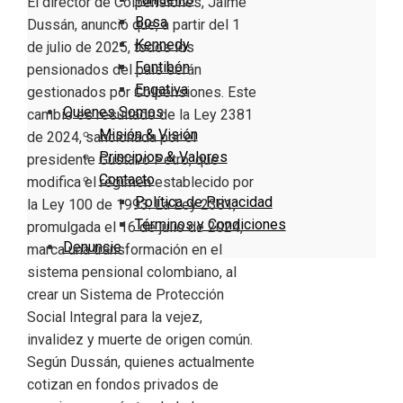
El director de Colpensiones, Jaime
Bosa
Dussán, anunció que, a partir del 1
Kennedy
de julio de 2025, todos los
Fontibón
pensionados del país serán
Engativa
gestionados por Colpensiones. Este
Quienes Somos
cambio es resultado de la Ley 2381
Misión & Visión
de 2024, sancionada por el
Principios & Valores
presidente Gustavo Petro, que
Contacto
modifica el régimen establecido por
Política de Privacidad
la Ley 100 de 1993. La Ley 2381,
Términos y Condiciones
promulgada el 16 de julio de 2024,
Denuncie
marca una transformación en el
sistema pensional colombiano, al
crear un Sistema de Protección
Social Integral para la vejez,
invalidez y muerte de origen común.
Según Dussán, quienes actualmente
cotizan en fondos privados de