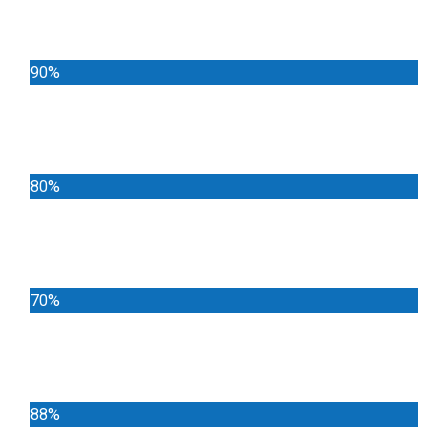
Noticias
90%
Deportes
80%
Locales
70%
Cundinamarca
88%