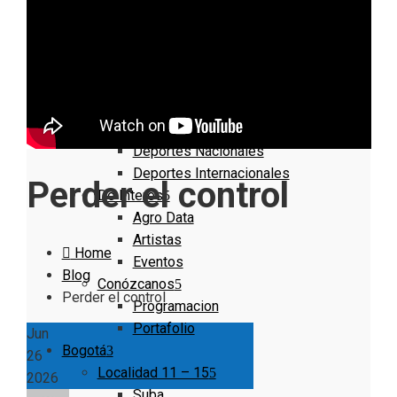
Nacionales
Bogotá
Cundinamarca
Boyacá
Deportes
Deportes Locales
Deportes Nacionales
Deportes Internacionales
Perder el control
De Interés
Agro Data
Artistas
Home
Eventos
Blog
Conózcanos
Perder el control
Programacion
Portafolio
Jun
Bogotá
26
Localidad 11 – 15
2026
Suba