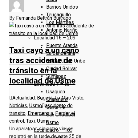
Barrios Unidos
Teusaquillo
By
Fernanda Beltrán Buitrago
Los Mártires
Antonio Nariño
Localidad 16 – 20
Puente Aranda
Taxi cayó a un caño
La Candelaria
tras accidente de
Rafael Uribe Uribe
Ciudad Bolivar
tránsito en la
Sumapaz
localidad de Usme
Localidad 1 – 5
Usaquen
Actualidad
,
Bogotá
,
Lo Más Visto
,
Chapinero
Noticias
,
Usme
accidente de
Santa Fe
transito
,
Emergencia
,
Perder el
San Cristóbal
control
,
Taxi
,
Usme
Usme
Un aparatoso siniestro vial se
Localidad 6 – 10
registró en la tarde de este 25 de
Tunjuelito