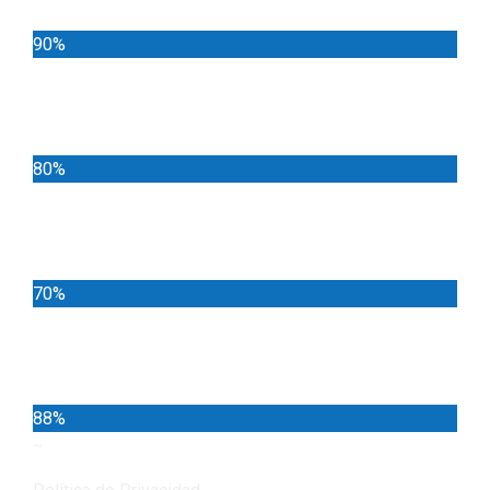
90%
Deportes
80%
Locales
70%
Cundinamarca
88%