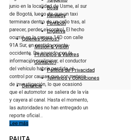
junio en la localidad de Usme, al sur
Bosa
de Bogotá, luego de que un taxi
Kennedy
terminara dentro de un caño tras, al
Fontibón
parecer, perder el control. El hecho
Engativa
ocurrió en la carrera 14D con calle
Quienes Somos
91A Sur, en sentido oriente-
Misión & Visión
occidente. De acuerdo con la
Principios & Valores
información preliminar, el conductor
Contacto
del vehículo habría perdido el
Política de Privacidad
control por causas que son materia
Términos y Condiciones
de investigación, lo que ocasionó
Denuncie
que el automotor se saliera de la vía
y cayera al canal. Hasta el momento,
las autoridades no han entregado un
reporte oficial…
Lee más
PAUTA