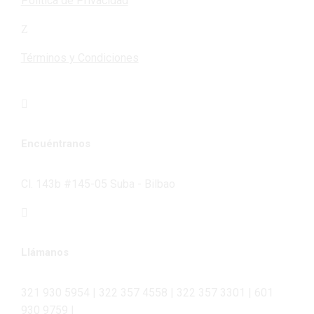
Política de Privacidad
Términos y Condiciones
Encuéntranos
Cl. 143b #145-05 Suba - Bilbao
Llámanos
321 930 5954 | 322 357 4558 | 322 357 3301 | 601
930 9759 |