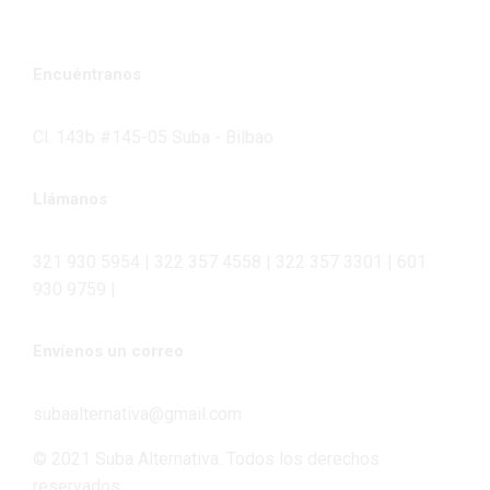
Encuéntranos
Cl. 143b #145-05 Suba - Bilbao
Llámanos
321 930 5954 | 322 357 4558 | 322 357 3301 | 601
930 9759 |
Envíenos un correo
subaalternativa@gmail.com
© 2021 Suba Alternativa. Todos los derechos
reservados.