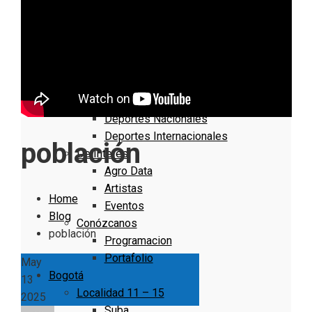
Nacionales
Bogotá
Cundinamarca
Boyacá
Deportes
Deportes Locales
Deportes Nacionales
Deportes Internacionales
población
De Interés
Agro Data
Artistas
Home
Eventos
Blog
Conózcanos
población
Programacion
Portafolio
May
Bogotá
13
Localidad 11 – 15
2025
Suba