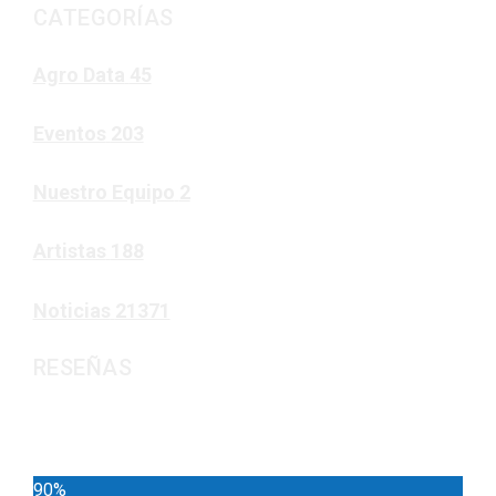
CATEGORÍAS
Agro Data
45
Eventos
203
Nuestro Equipo
2
Artistas
188
Noticias
21371
RESEÑAS
Noticias
90%