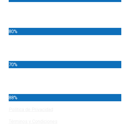
Deportes
80%
Locales
70%
Cundinamarca
88%
Política de Privacidad
Términos y Condiciones