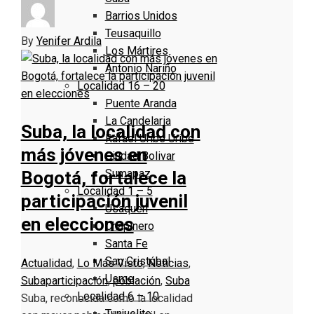
Barrios Unidos
Teusaquillo
By
Yenifer Ardila
Los Mártires
Antonio Nariño
Localidad 16 – 20
Puente Aranda
La Candelaria
Suba, la localidad con
Rafael Uribe Uribe
más jóvenes en
Ciudad Bolivar
Sumapaz
Bogotá, fortalece la
Localidad 1 – 5
participación juvenil
Usaquen
en elecciones
Chapinero
Santa Fe
San Cristóbal
Actualidad
,
Lo Más Visto
,
Noticias
,
Usme
Suba
participación
,
población
,
Suba
Localidad 6 – 10
Suba, reconocida como la localidad
Tunjuelito