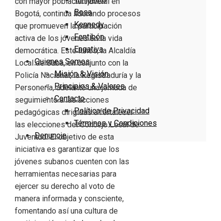
con mayor población juvenil en
Bosa
Bogotá, continúa liderando procesos
Kennedy
que promueven la participación
Fontibón
activa de los jóvenes en la vida
Engativa
democrática. Este lunes, la Alcaldía
Quienes Somos
Local de Suba, en conjunto con la
Misión & Visión
Policía Nacional, la Registraduría y la
Principios & Valores
Personería, adelantó una jornada de
Contacto
seguimiento a las acciones
Política de Privacidad
pedagógicas dirigidas a fortalecer
Términos y Condiciones
las elecciones del Concejo Local de
Denuncie
Juventud. El objetivo de esta
iniciativa es garantizar que los
jóvenes subanos cuenten con las
herramientas necesarias para
ejercer su derecho al voto de
manera informada y consciente,
fomentando así una cultura de