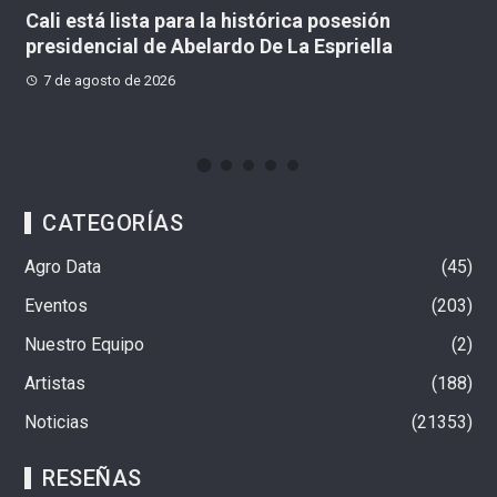
Cuatro capturados tras presunto hurto por el
techo de un inmueble en Barrios Unidos
7 de agosto de 2026
CATEGORÍAS
Agro Data
45
Eventos
203
Nuestro Equipo
2
Artistas
188
Noticias
21353
RESEÑAS