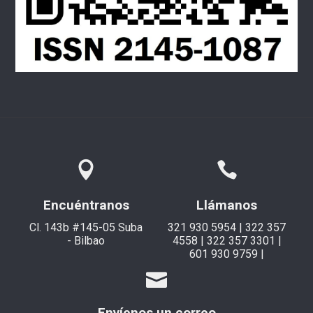
Encuéntranos
Llámanos
Cl. 143b #145-05 Suba
321 930 5954 | 322 357
- Bilbao
4558 | 322 357 3301 |
601 930 9759 |
Envíenos un correo